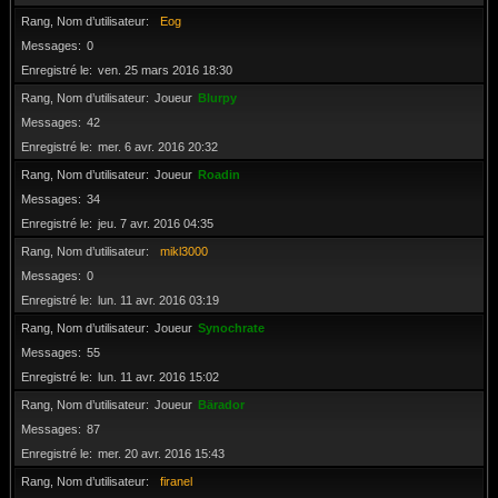
Rang, Nom d’utilisateur
Eog
Messages
0
Enregistré le
ven. 25 mars 2016 18:30
Rang, Nom d’utilisateur
Joueur
Blurpy
Messages
42
Enregistré le
mer. 6 avr. 2016 20:32
Rang, Nom d’utilisateur
Joueur
Roadin
Messages
34
Enregistré le
jeu. 7 avr. 2016 04:35
Rang, Nom d’utilisateur
mikl3000
Messages
0
Enregistré le
lun. 11 avr. 2016 03:19
Rang, Nom d’utilisateur
Joueur
Synochrate
Messages
55
Enregistré le
lun. 11 avr. 2016 15:02
Rang, Nom d’utilisateur
Joueur
Bärador
Messages
87
Enregistré le
mer. 20 avr. 2016 15:43
Rang, Nom d’utilisateur
firanel