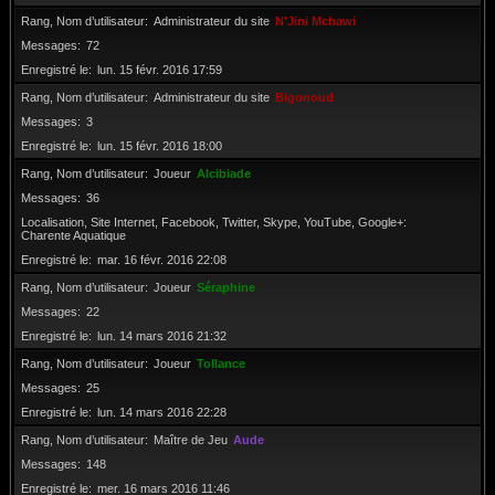
Rang, Nom d’utilisateur
Administrateur du site
N'Jini Mchawi
Messages
72
Enregistré le
lun. 15 févr. 2016 17:59
Rang, Nom d’utilisateur
Administrateur du site
Bigonoud
Messages
3
Enregistré le
lun. 15 févr. 2016 18:00
Rang, Nom d’utilisateur
Joueur
Alcibiade
Messages
36
Localisation, Site Internet, Facebook, Twitter, Skype, YouTube, Google+
Charente Aquatique
Enregistré le
mar. 16 févr. 2016 22:08
Rang, Nom d’utilisateur
Joueur
Séraphine
Messages
22
Enregistré le
lun. 14 mars 2016 21:32
Rang, Nom d’utilisateur
Joueur
Tollance
Messages
25
Enregistré le
lun. 14 mars 2016 22:28
Rang, Nom d’utilisateur
Maître de Jeu
Aude
Messages
148
Enregistré le
mer. 16 mars 2016 11:46