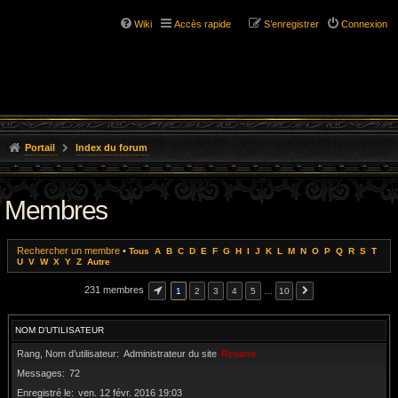
Wiki
Accès rapide
S’enregistrer
Connexion
Portail
Index du forum
Membres
Rechercher un membre
•
Tous
A
B
C
D
E
F
G
H
I
J
K
L
M
N
O
P
Q
R
S
T
U
V
W
X
Y
Z
Autre
231 membres
1
2
3
4
5
…
10
NOM D’UTILISATEUR
Rang, Nom d’utilisateur
Administrateur du site
Resane
Messages
72
Enregistré le
ven. 12 févr. 2016 19:03