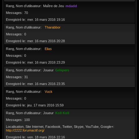
Rang, Nom d’utilisateur
Maître de Jeu
mdadd
Messages
70
Enregistré le
mer. 16 mars 2016 19:16
Rang, Nom d’utilisateur
Tharabbor
Messages
0
Enregistré le
mer. 16 mars 2016 20:28
Rang, Nom d’utilisateur
Elias
Messages
0
Enregistré le
mer. 16 mars 2016 23:29
Rang, Nom d’utilisateur
Joueur
Grispers
Messages
31
Enregistré le
mer. 16 mars 2016 23:35
Rang, Nom d’utilisateur
Vuck
Messages
0
Enregistré le
jeu. 17 mars 2016 15:59
Rang, Nom d’utilisateur
Joueur
Koll Koll
Messages
100
Localisation, Site Internet, Facebook, Twitter, Skype, YouTube, Google+
http://2222.forumactif.org/
Enregistré le
ven. 18 mars 2016 22:16