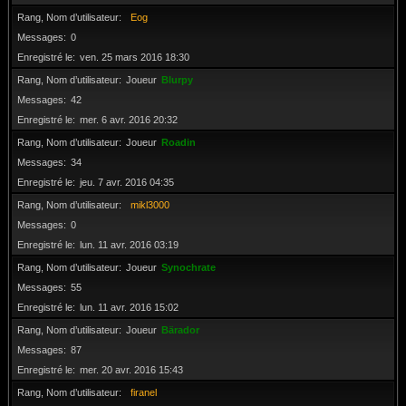
Rang, Nom d’utilisateur
Eog
Messages
0
Enregistré le
ven. 25 mars 2016 18:30
Rang, Nom d’utilisateur
Joueur
Blurpy
Messages
42
Enregistré le
mer. 6 avr. 2016 20:32
Rang, Nom d’utilisateur
Joueur
Roadin
Messages
34
Enregistré le
jeu. 7 avr. 2016 04:35
Rang, Nom d’utilisateur
mikl3000
Messages
0
Enregistré le
lun. 11 avr. 2016 03:19
Rang, Nom d’utilisateur
Joueur
Synochrate
Messages
55
Enregistré le
lun. 11 avr. 2016 15:02
Rang, Nom d’utilisateur
Joueur
Bärador
Messages
87
Enregistré le
mer. 20 avr. 2016 15:43
Rang, Nom d’utilisateur
firanel