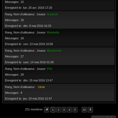
Messages
10
Enregistré le
lun. 25 avr. 2016 17:25
Rang, Nom d’utilisateur
Joueur
Astarok
Messages
19
Enregistré le
dim. 8 mai 2016 16:33
Rang, Nom d’utilisateur
Joueur
Mirabelle
Messages
18
Enregistré le
ven. 13 mai 2016 10:50
Rang, Nom d’utilisateur
Joueur
Morwendir
Messages
27
Enregistré le
sam. 14 mai 2016 01:00
Rang, Nom d’utilisateur
Joueur
Phil
Messages
28
Enregistré le
dim. 15 mai 2016 13:47
Rang, Nom d’utilisateur
Uktar
Messages
9
Enregistré le
jeu. 19 mai 2016 12:47
231 membres
1
2
3
4
5
…
10