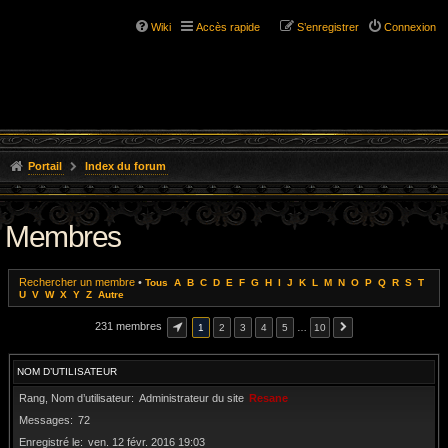
Wiki
Accès rapide
S’enregistrer
Connexion
Portail
Index du forum
Membres
Rechercher un membre
•
Tous
A
B
C
D
E
F
G
H
I
J
K
L
M
N
O
P
Q
R
S
T
U
V
W
X
Y
Z
Autre
231 membres
1
2
3
4
5
…
10
NOM D’UTILISATEUR
Rang, Nom d’utilisateur
Administrateur du site
Resane
Messages
72
Enregistré le
ven. 12 févr. 2016 19:03