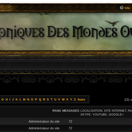
Wiki
G
H
I
J
K
L
M
N
O
P
Q
R
S
T
U
V
W
X
Y
Z
Autre
231 
RANG
MESSAGES
LOCALISATION, SITE INTERNET, F
SKYPE, YOUTUBE, GOOGLE+
Administrateur du site
72
Administrateur du site
72