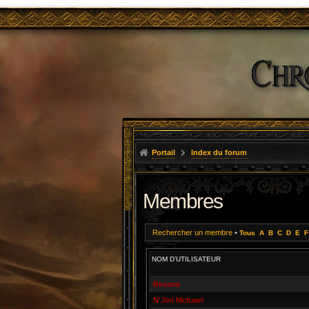
Portail
Index du forum
Membres
Rechercher un membre
•
Tous
A
B
C
D
E
F
NOM D’UTILISATEUR
Resane
N'Jini Mchawi