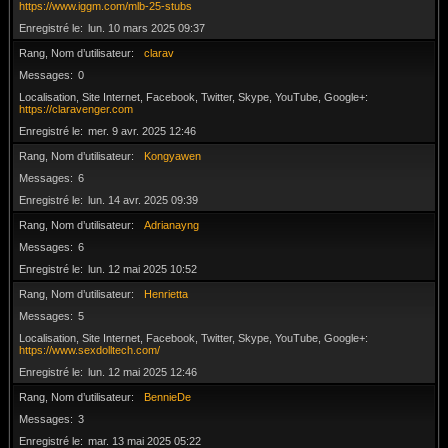
https://www.iggm.com/mlb-25-stubs
Enregistré le
lun. 10 mars 2025 09:37
Rang, Nom d’utilisateur
clarav
Messages
0
Localisation, Site Internet, Facebook, Twitter, Skype, YouTube, Google+
https://claravenger.com
Enregistré le
mer. 9 avr. 2025 12:46
Rang, Nom d’utilisateur
Kongyawen
Messages
6
Enregistré le
lun. 14 avr. 2025 09:39
Rang, Nom d’utilisateur
Adrianayng
Messages
6
Enregistré le
lun. 12 mai 2025 10:52
Rang, Nom d’utilisateur
Henrietta
Messages
5
Localisation, Site Internet, Facebook, Twitter, Skype, YouTube, Google+
https://www.sexdolltech.com/
Enregistré le
lun. 12 mai 2025 12:46
Rang, Nom d’utilisateur
BennieDe
Messages
3
Enregistré le
mar. 13 mai 2025 05:22