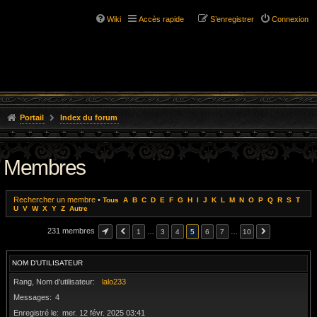
Wiki
Accès rapide
S’enregistrer
Connexion
Portail
Index du forum
Membres
Rechercher un membre
•
Tous
A
B
C
D
E
F
G
H
I
J
K
L
M
N
O
P
Q
R
S
T
U
V
W
X
Y
Z
Autre
231 membres
1
…
3
4
5
6
7
…
10
NOM D’UTILISATEUR
Rang, Nom d’utilisateur
lalo233
Messages
4
Enregistré le
mer. 12 févr. 2025 03:41