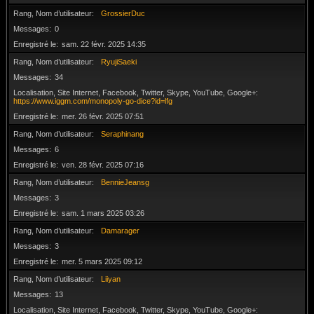
Rang, Nom d’utilisateur
GrossierDuc
Messages
0
Enregistré le
sam. 22 févr. 2025 14:35
Rang, Nom d’utilisateur
RyujiSaeki
Messages
34
Localisation, Site Internet, Facebook, Twitter, Skype, YouTube, Google+
https://www.iggm.com/monopoly-go-dice?id=lfg
Enregistré le
mer. 26 févr. 2025 07:51
Rang, Nom d’utilisateur
Seraphinang
Messages
6
Enregistré le
ven. 28 févr. 2025 07:16
Rang, Nom d’utilisateur
BennieJeansg
Messages
3
Enregistré le
sam. 1 mars 2025 03:26
Rang, Nom d’utilisateur
Damarager
Messages
3
Enregistré le
mer. 5 mars 2025 09:12
Rang, Nom d’utilisateur
Liiyan
Messages
13
Localisation, Site Internet, Facebook, Twitter, Skype, YouTube, Google+