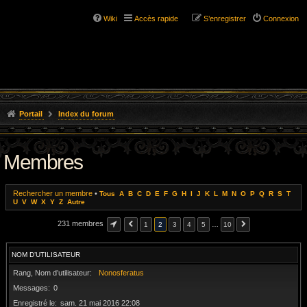
Wiki
Accès rapide
S’enregistrer
Connexion
Portail
Index du forum
Membres
Rechercher un membre
•
Tous
A
B
C
D
E
F
G
H
I
J
K
L
M
N
O
P
Q
R
S
T
U
V
W
X
Y
Z
Autre
231 membres
1
2
3
4
5
…
10
NOM D’UTILISATEUR
Rang, Nom d’utilisateur
Nonosferatus
Messages
0
Enregistré le
sam. 21 mai 2016 22:08