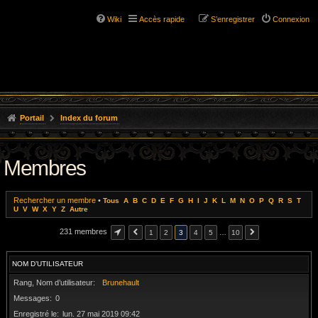
Wiki
Accès rapide
S’enregistrer
Connexion
Portail
Index du forum
Membres
Rechercher un membre
•
Tous
A
B
C
D
E
F
G
H
I
J
K
L
M
N
O
P
Q
R
S
T
U
V
W
X
Y
Z
Autre
231 membres
1
2
3
4
5
…
10
NOM D’UTILISATEUR
Rang, Nom d’utilisateur
Brunehault
Messages
0
Enregistré le
lun. 27 mai 2019 09:42