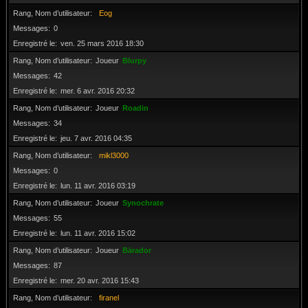
Rang, Nom d’utilisateur
Eog
Messages
0
Enregistré le
ven. 25 mars 2016 18:30
Rang, Nom d’utilisateur
Joueur
Blurpy
Messages
42
Enregistré le
mer. 6 avr. 2016 20:32
Rang, Nom d’utilisateur
Joueur
Roadin
Messages
34
Enregistré le
jeu. 7 avr. 2016 04:35
Rang, Nom d’utilisateur
mikl3000
Messages
0
Enregistré le
lun. 11 avr. 2016 03:19
Rang, Nom d’utilisateur
Joueur
Synochrate
Messages
55
Enregistré le
lun. 11 avr. 2016 15:02
Rang, Nom d’utilisateur
Joueur
Bärador
Messages
87
Enregistré le
mer. 20 avr. 2016 15:43
Rang, Nom d’utilisateur
firanel