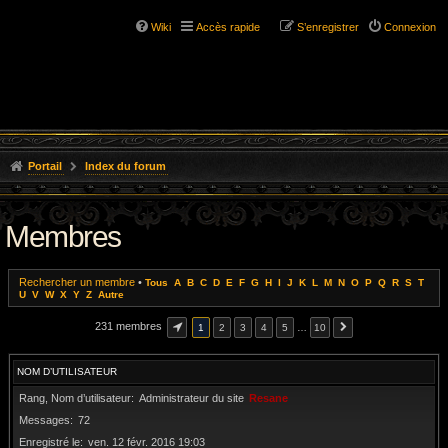
Wiki
Accès rapide
S’enregistrer
Connexion
Portail
Index du forum
Membres
Rechercher un membre
•
Tous
A
B
C
D
E
F
G
H
I
J
K
L
M
N
O
P
Q
R
S
T
U
V
W
X
Y
Z
Autre
231 membres
1
2
3
4
5
…
10
NOM D’UTILISATEUR
Rang, Nom d’utilisateur
Administrateur du site
Resane
Messages
72
Enregistré le
ven. 12 févr. 2016 19:03