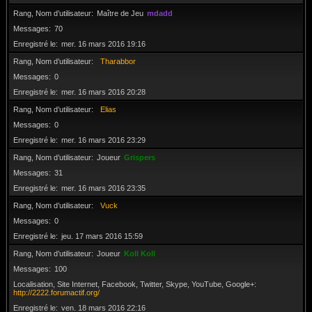
Rang, Nom d’utilisateur
Maître de Jeu
mdadd
Messages
70
Enregistré le
mer. 16 mars 2016 19:16
Rang, Nom d’utilisateur
Tharabbor
Messages
0
Enregistré le
mer. 16 mars 2016 20:28
Rang, Nom d’utilisateur
Elias
Messages
0
Enregistré le
mer. 16 mars 2016 23:29
Rang, Nom d’utilisateur
Joueur
Grispers
Messages
31
Enregistré le
mer. 16 mars 2016 23:35
Rang, Nom d’utilisateur
Vuck
Messages
0
Enregistré le
jeu. 17 mars 2016 15:59
Rang, Nom d’utilisateur
Joueur
Koll Koll
Messages
100
Localisation, Site Internet, Facebook, Twitter, Skype, YouTube, Google+
http://2222.forumactif.org/
Enregistré le
ven. 18 mars 2016 22:16