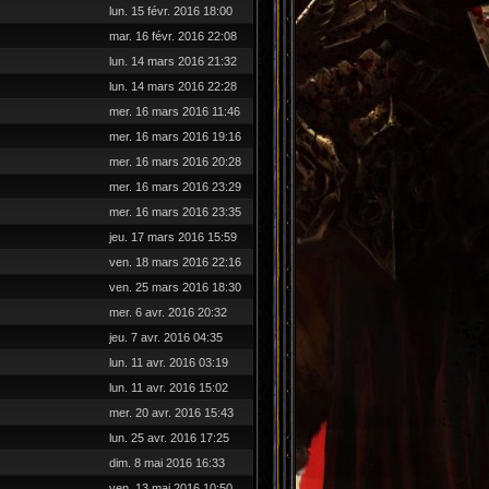
lun. 15 févr. 2016 18:00
mar. 16 févr. 2016 22:08
lun. 14 mars 2016 21:32
lun. 14 mars 2016 22:28
mer. 16 mars 2016 11:46
mer. 16 mars 2016 19:16
mer. 16 mars 2016 20:28
mer. 16 mars 2016 23:29
mer. 16 mars 2016 23:35
jeu. 17 mars 2016 15:59
ven. 18 mars 2016 22:16
ven. 25 mars 2016 18:30
mer. 6 avr. 2016 20:32
jeu. 7 avr. 2016 04:35
lun. 11 avr. 2016 03:19
lun. 11 avr. 2016 15:02
mer. 20 avr. 2016 15:43
lun. 25 avr. 2016 17:25
dim. 8 mai 2016 16:33
ven. 13 mai 2016 10:50