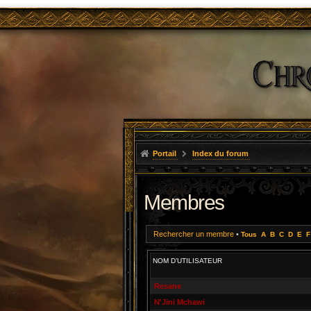
Portail
Index du forum
Membres
Rechercher un membre
•
Tous
A
B
C
D
E
F
NOM D’UTILISATEUR
Resane
N'Jini Mchawi