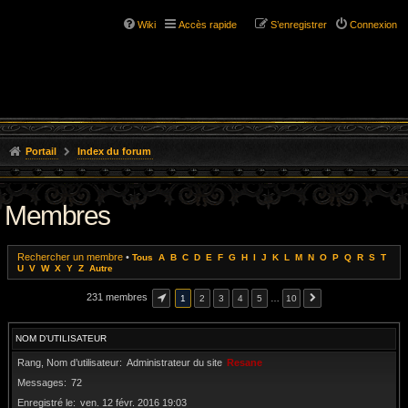
Wiki
Accès rapide
S’enregistrer
Connexion
Portail
Index du forum
Membres
Rechercher un membre
•
Tous
A
B
C
D
E
F
G
H
I
J
K
L
M
N
O
P
Q
R
S
T
U
V
W
X
Y
Z
Autre
231 membres
1
2
3
4
5
…
10
NOM D’UTILISATEUR
Rang, Nom d’utilisateur
Administrateur du site
Resane
Messages
72
Enregistré le
ven. 12 févr. 2016 19:03