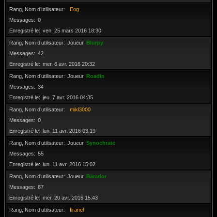
Rang, Nom d’utilisateur
Eog
Messages
0
Enregistré le
ven. 25 mars 2016 18:30
Rang, Nom d’utilisateur
Joueur
Blurpy
Messages
42
Enregistré le
mer. 6 avr. 2016 20:32
Rang, Nom d’utilisateur
Joueur
Roadin
Messages
34
Enregistré le
jeu. 7 avr. 2016 04:35
Rang, Nom d’utilisateur
mikl3000
Messages
0
Enregistré le
lun. 11 avr. 2016 03:19
Rang, Nom d’utilisateur
Joueur
Synochrate
Messages
55
Enregistré le
lun. 11 avr. 2016 15:02
Rang, Nom d’utilisateur
Joueur
Bärador
Messages
87
Enregistré le
mer. 20 avr. 2016 15:43
Rang, Nom d’utilisateur
firanel