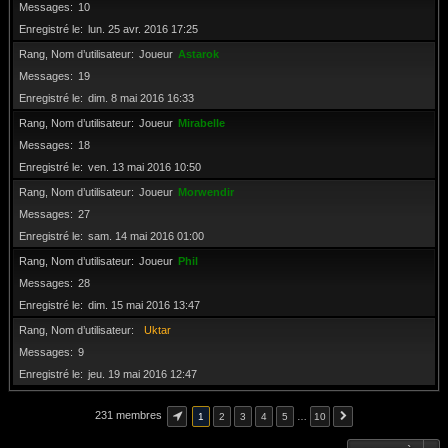
Messages
10
Enregistré le
lun. 25 avr. 2016 17:25
Rang, Nom d’utilisateur
Joueur
Astarok
Messages
19
Enregistré le
dim. 8 mai 2016 16:33
Rang, Nom d’utilisateur
Joueur
Mirabelle
Messages
18
Enregistré le
ven. 13 mai 2016 10:50
Rang, Nom d’utilisateur
Joueur
Morwendir
Messages
27
Enregistré le
sam. 14 mai 2016 01:00
Rang, Nom d’utilisateur
Joueur
Phil
Messages
28
Enregistré le
dim. 15 mai 2016 13:47
Rang, Nom d’utilisateur
Uktar
Messages
9
Enregistré le
jeu. 19 mai 2016 12:47
231 membres
1
2
3
4
5
…
10