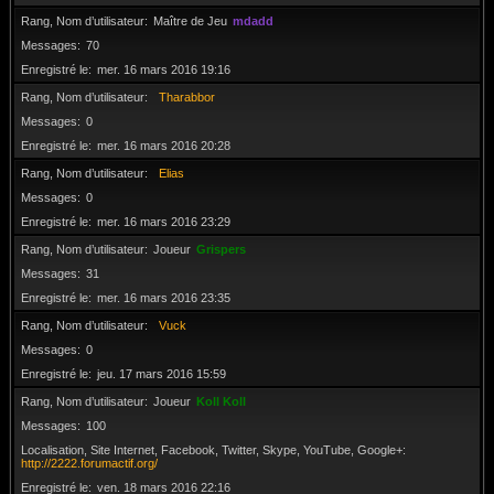
Rang, Nom d’utilisateur
Maître de Jeu
mdadd
Messages
70
Enregistré le
mer. 16 mars 2016 19:16
Rang, Nom d’utilisateur
Tharabbor
Messages
0
Enregistré le
mer. 16 mars 2016 20:28
Rang, Nom d’utilisateur
Elias
Messages
0
Enregistré le
mer. 16 mars 2016 23:29
Rang, Nom d’utilisateur
Joueur
Grispers
Messages
31
Enregistré le
mer. 16 mars 2016 23:35
Rang, Nom d’utilisateur
Vuck
Messages
0
Enregistré le
jeu. 17 mars 2016 15:59
Rang, Nom d’utilisateur
Joueur
Koll Koll
Messages
100
Localisation, Site Internet, Facebook, Twitter, Skype, YouTube, Google+
http://2222.forumactif.org/
Enregistré le
ven. 18 mars 2016 22:16