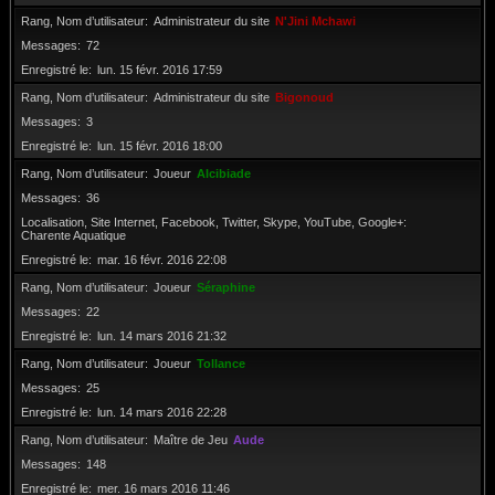
Rang, Nom d’utilisateur
Administrateur du site
N'Jini Mchawi
Messages
72
Enregistré le
lun. 15 févr. 2016 17:59
Rang, Nom d’utilisateur
Administrateur du site
Bigonoud
Messages
3
Enregistré le
lun. 15 févr. 2016 18:00
Rang, Nom d’utilisateur
Joueur
Alcibiade
Messages
36
Localisation, Site Internet, Facebook, Twitter, Skype, YouTube, Google+
Charente Aquatique
Enregistré le
mar. 16 févr. 2016 22:08
Rang, Nom d’utilisateur
Joueur
Séraphine
Messages
22
Enregistré le
lun. 14 mars 2016 21:32
Rang, Nom d’utilisateur
Joueur
Tollance
Messages
25
Enregistré le
lun. 14 mars 2016 22:28
Rang, Nom d’utilisateur
Maître de Jeu
Aude
Messages
148
Enregistré le
mer. 16 mars 2016 11:46