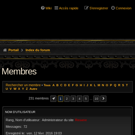
Wiki
Accès rapide
S’enregistrer
Connexion
Portail
Index du forum
Membres
Rechercher un membre
•
Tous
A
B
C
D
E
F
G
H
I
J
K
L
M
N
O
P
Q
R
S
T
U
V
W
X
Y
Z
Autre
231 membres
1
2
3
4
5
…
10
NOM D’UTILISATEUR
Rang, Nom d’utilisateur
Administrateur du site
Resane
Messages
72
Enregistré le
ven. 12 févr. 2016 19:03