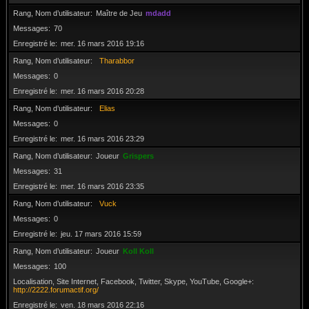
Rang, Nom d’utilisateur
Maître de Jeu
mdadd
Messages
70
Enregistré le
mer. 16 mars 2016 19:16
Rang, Nom d’utilisateur
Tharabbor
Messages
0
Enregistré le
mer. 16 mars 2016 20:28
Rang, Nom d’utilisateur
Elias
Messages
0
Enregistré le
mer. 16 mars 2016 23:29
Rang, Nom d’utilisateur
Joueur
Grispers
Messages
31
Enregistré le
mer. 16 mars 2016 23:35
Rang, Nom d’utilisateur
Vuck
Messages
0
Enregistré le
jeu. 17 mars 2016 15:59
Rang, Nom d’utilisateur
Joueur
Koll Koll
Messages
100
Localisation, Site Internet, Facebook, Twitter, Skype, YouTube, Google+
http://2222.forumactif.org/
Enregistré le
ven. 18 mars 2016 22:16