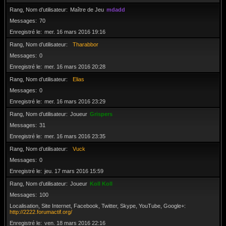
Rang, Nom d’utilisateur
Maître de Jeu
mdadd
Messages
70
Enregistré le
mer. 16 mars 2016 19:16
Rang, Nom d’utilisateur
Tharabbor
Messages
0
Enregistré le
mer. 16 mars 2016 20:28
Rang, Nom d’utilisateur
Elias
Messages
0
Enregistré le
mer. 16 mars 2016 23:29
Rang, Nom d’utilisateur
Joueur
Grispers
Messages
31
Enregistré le
mer. 16 mars 2016 23:35
Rang, Nom d’utilisateur
Vuck
Messages
0
Enregistré le
jeu. 17 mars 2016 15:59
Rang, Nom d’utilisateur
Joueur
Koll Koll
Messages
100
Localisation, Site Internet, Facebook, Twitter, Skype, YouTube, Google+
http://2222.forumactif.org/
Enregistré le
ven. 18 mars 2016 22:16