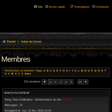
Wiki
Accès rapide
S’enregistrer
Connexion
Portail
Index du forum
Membres
Rechercher un membre
•
Tous
A
B
C
D
E
F
G
H
I
J
K
L
M
N
O
P
Q
R
S
T
U
V
W
X
Y
Z
Autre
231 membres
1
2
3
4
5
…
10
NOM D’UTILISATEUR
Rang, Nom d’utilisateur
Administrateur du site
Resane
Messages
72
Enregistré le
ven. 12 févr. 2016 19:03