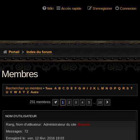
Wiki
Accès rapide
S’enregistrer
Connexion
Portail
Index du forum
Membres
Rechercher un membre
•
Tous
A
B
C
D
E
F
G
H
I
J
K
L
M
N
O
P
Q
R
S
T
U
V
W
X
Y
Z
Autre
231 membres
1
2
3
4
5
…
10
NOM D’UTILISATEUR
Rang, Nom d’utilisateur
Administrateur du site
Resane
Messages
72
Enregistré le
ven. 12 févr. 2016 19:03