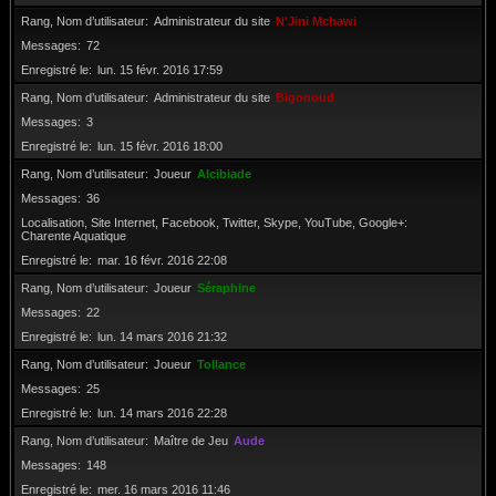
Rang, Nom d’utilisateur
Administrateur du site
N'Jini Mchawi
Messages
72
Enregistré le
lun. 15 févr. 2016 17:59
Rang, Nom d’utilisateur
Administrateur du site
Bigonoud
Messages
3
Enregistré le
lun. 15 févr. 2016 18:00
Rang, Nom d’utilisateur
Joueur
Alcibiade
Messages
36
Localisation, Site Internet, Facebook, Twitter, Skype, YouTube, Google+
Charente Aquatique
Enregistré le
mar. 16 févr. 2016 22:08
Rang, Nom d’utilisateur
Joueur
Séraphine
Messages
22
Enregistré le
lun. 14 mars 2016 21:32
Rang, Nom d’utilisateur
Joueur
Tollance
Messages
25
Enregistré le
lun. 14 mars 2016 22:28
Rang, Nom d’utilisateur
Maître de Jeu
Aude
Messages
148
Enregistré le
mer. 16 mars 2016 11:46