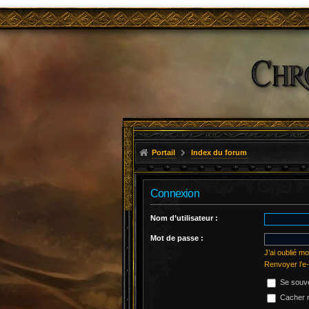
Portail
Index du forum
Connexion
Nom d’utilisateur :
Mot de passe :
J’ai oublié m
Renvoyer l’e-
Se souve
Cacher m