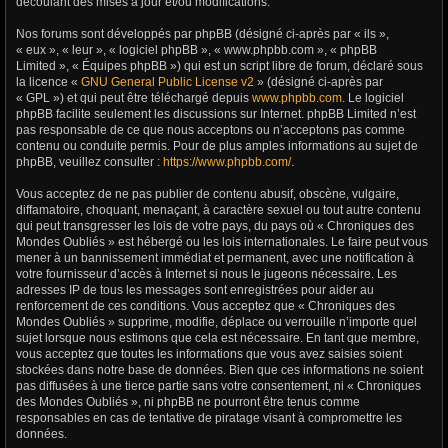
découlant des mises à jour et/ou modifications.
Nos forums sont développés par phpBB (désigné ci-après par « ils »,
« eux », « leur », « logiciel phpBB », « www.phpbb.com », « phpBB
Limited », « Équipes phpBB ») qui est un script libre de forum, déclaré sous
la licence «
GNU General Public License v2
» (désigné ci-après par
« GPL ») et qui peut être téléchargé depuis
www.phpbb.com
. Le logiciel
phpBB facilite seulement les discussions sur Internet. phpBB Limited n’est
pas responsable de ce que nous acceptons ou n’acceptons pas comme
contenu ou conduite permis. Pour de plus amples informations au sujet de
phpBB, veuillez consulter :
https://www.phpbb.com/
.
Vous acceptez de ne pas publier de contenu abusif, obscène, vulgaire,
diffamatoire, choquant, menaçant, à caractère sexuel ou tout autre contenu
qui peut transgresser les lois de votre pays, du pays où « Chroniques des
Mondes Oubliés » est hébergé ou les lois internationales. Le faire peut vous
mener à un bannissement immédiat et permanent, avec une notification à
votre fournisseur d’accès à Internet si nous le jugeons nécessaire. Les
adresses IP de tous les messages sont enregistrées pour aider au
renforcement de ces conditions. Vous acceptez que « Chroniques des
Mondes Oubliés » supprime, modifie, déplace ou verrouille n’importe quel
sujet lorsque nous estimons que cela est nécessaire. En tant que membre,
vous acceptez que toutes les informations que vous avez saisies soient
stockées dans notre base de données. Bien que ces informations ne soient
pas diffusées à une tierce partie sans votre consentement, ni « Chroniques
des Mondes Oubliés », ni phpBB ne pourront être tenus comme
responsables en cas de tentative de piratage visant à compromettre les
données.