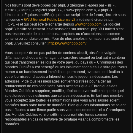
Nos forums sont développés par phpBB (désigné ci-après par « ils »,
« eux », « leur », « logiciel phpBB », « www.phpbb.com », « phpBB
Limited », « Équipes phpBB ») qui est un script libre de forum, déclaré sous
la licence «
GNU General Public License v2
» (désigné ci-après par
« GPL ») et qui peut être téléchargé depuis
www.phpbb.com
. Le logiciel
phpBB facilite seulement les discussions sur Internet. phpBB Limited n’est
pas responsable de ce que nous acceptons ou n’acceptons pas comme
contenu ou conduite permis. Pour de plus amples informations au sujet de
phpBB, veuillez consulter :
https://www.phpbb.com/
.
Vous acceptez de ne pas publier de contenu abusif, obscène, vulgaire,
diffamatoire, choquant, menaçant, à caractère sexuel ou tout autre contenu
qui peut transgresser les lois de votre pays, du pays où « Chroniques des
Mondes Oubliés » est hébergé ou les lois internationales. Le faire peut vous
mener à un bannissement immédiat et permanent, avec une notification à
votre fournisseur d’accès à Internet si nous le jugeons nécessaire. Les
adresses IP de tous les messages sont enregistrées pour aider au
renforcement de ces conditions. Vous acceptez que « Chroniques des
Mondes Oubliés » supprime, modifie, déplace ou verrouille n’importe quel
sujet lorsque nous estimons que cela est nécessaire. En tant que membre,
vous acceptez que toutes les informations que vous avez saisies soient
stockées dans notre base de données. Bien que ces informations ne soient
pas diffusées à une tierce partie sans votre consentement, ni « Chroniques
des Mondes Oubliés », ni phpBB ne pourront être tenus comme
responsables en cas de tentative de piratage visant à compromettre les
données.