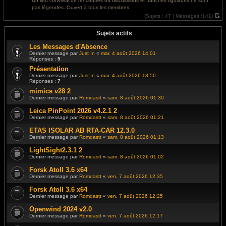
Un lieu convivial de rencontres où discussions et franches rigolades ne sont
e
l
pas légendes. Ouvert à tous les membres.
r
e
m
d
(
Sujets :
47 |
Messages :
141)
e
e
V
s
r
o
s
n
i
Sujets actifs
a
i
r
g
e
l
Les Messages d'Absence
e
r
e
Dernier message par
Just In
«
mar. 4 août 2026 14:01
m
d
Réponses :
5
e
e
s
r
Présentation
s
n
Dernier message par
Just In
«
mar. 4 août 2026 13:50
a
i
Réponses :
7
g
e
e
r
mimics v28 2
m
Dernier message par
Romdastt
«
sam. 8 août 2026 01:30
e
s
s
Leica PinPoint 2026 v4.2.1 2
a
Dernier message par
Romdastt
«
sam. 8 août 2026 01:21
g
e
ETAS ISOLAR AB RTA-CAR 12.3.0
Dernier message par
Romdastt
«
sam. 8 août 2026 01:13
LightSight2.3.1 2
Dernier message par
Romdastt
«
sam. 8 août 2026 01:02
Forsk Atoll 3.6 x64
Dernier message par
Romdastt
«
ven. 7 août 2026 12:35
Forsk Atoll 3.6 x64
Dernier message par
Romdastt
«
ven. 7 août 2026 12:25
Openwind 2024 v2.0
Dernier message par
Romdastt
«
ven. 7 août 2026 12:17