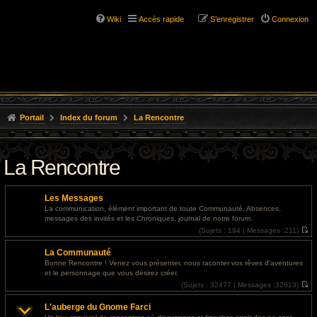
Wiki
Accès rapide
S’enregistrer
Connexion
Portail
Index du forum
La Rencontre
La Rencontre
Les Messages
La communication, élément important de toute Communauté. Absences,
messages des invités et les Chroniques, journal de notre forum.
(
Sujets :
194 |
Messages :
211)
V
o
La Communauté
i
r
Bonne Rencontre ! Venez vous présenter, nous raconter vos rêves d'aventures
l
et le personnage que vous désirez créer.
e
d
(
Sujets :
32477 |
Messages :
32613)
e
V
r
o
L'auberge du Gnome Farci
n
i
i
r