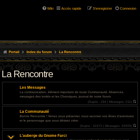
Wiki
Accès rapide
S’enregistrer
Connexion
Portail
Index du forum
La Rencontre
La Rencontre
Les Messages
La communication, élément important de toute Communauté. Absences,
messages des invités et les Chroniques, journal de notre forum.
(
Sujets :
194 |
Messages :
211)
V
o
La Communauté
i
r
Bonne Rencontre ! Venez vous présenter, nous raconter vos rêves d'aventures
l
et le personnage que vous désirez créer.
e
d
(
Sujets :
32473 |
Messages :
32609)
e
V
r
o
L'auberge du Gnome Farci
n
i
i
r