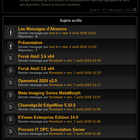
Un lieu convivial de rencontres où discussions et franches rigolades ne sont
e
l
pas légendes. Ouvert à tous les membres.
r
e
m
d
(
Sujets :
47 |
Messages :
141)
e
e
V
s
r
o
s
n
i
Sujets actifs
a
i
r
g
e
l
Les Messages d'Absence
e
r
e
Dernier message par
Just In
«
mar. 4 août 2026 14:01
m
d
Réponses :
5
e
e
s
r
Présentation
s
n
Dernier message par
Just In
«
mar. 4 août 2026 13:50
a
i
Réponses :
7
g
e
e
r
Forsk Atoll 3.6 x64
m
Dernier message par
Romdastt
«
ven. 7 août 2026 12:35
e
s
s
Forsk Atoll 3.6 x64
a
Dernier message par
Romdastt
«
ven. 7 août 2026 12:25
g
e
Openwind 2024 v2.0
Dernier message par
Romdastt
«
ven. 7 août 2026 12:17
Meta Imaging Series MetaMorph
Dernier message par
Romdastt
«
ven. 7 août 2026 12:07
Clearedge3d EdgeWise 5.10.0
Dernier message par
Romdastt
«
ven. 7 août 2026 11:58
EViews Enterprise Edition 14.0
Dernier message par
Romdastt
«
ven. 7 août 2026 11:49
Process IT OPC Simulation Server
Dernier message par
Romdastt
«
ven. 7 août 2026 11:39