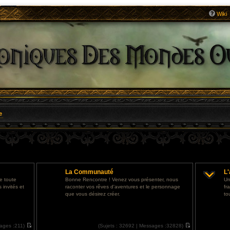
Wiki
e
La Communauté
L
e toute
Bonne Rencontre ! Venez vous présenter, nous
Un
invités et
raconter vos rêves d'aventures et le personnage
fr
que vous désirez créer.
to
ages :
211)
(
Sujets :
32692 |
Messages :
32828)