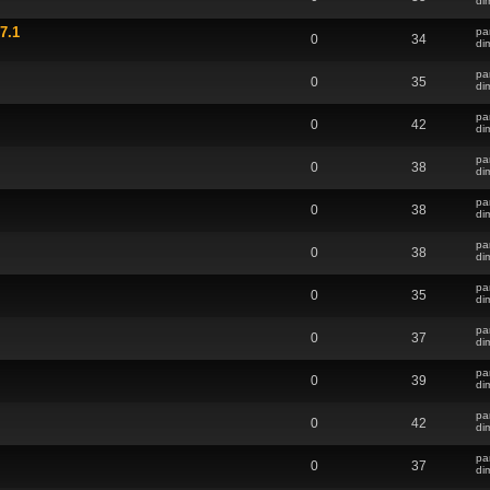
di
7.1
pa
0
34
di
pa
0
35
di
pa
0
42
di
pa
0
38
di
pa
0
38
di
pa
0
38
di
pa
0
35
di
pa
0
37
di
pa
0
39
di
pa
0
42
di
pa
0
37
di