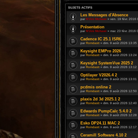
SUJETS ACTIFS
Les Messages d'Absence
par
N'Jini Mchawi
» ven. 19 févr. 2016 
Présentation
par
N'Jini Mchawi
» mar. 23 févr. 2016 
Cadence IC 25.1 ISR6
par
Romdastt
» dim. 9 août 2026 13:35
Keysight EMPro 2026
par
Romdastt
» dim. 9 août 2026 13:24
Keysight SystemVue 2025 2
par
Romdastt
» dim. 9 août 2026 13:12
Optilayer V2026.4 2
par
Romdastt
» dim. 9 août 2026 13:01
pcdmis online 2
par
Romdastt
» dim. 9 août 2026 12:50
plaxis 2d 3d 2025.1 2
par
Romdastt
» dim. 9 août 2026 12:40
Edwards PumpCalc 5.4.0 2
par
Romdastt
» dim. 9 août 2026 12:28
Esko DP24.11 MAC 2
par
Romdastt
» dim. 9 août 2026 12:17
Ceramill Software 4.10 2