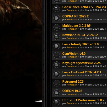
par
Romdastt
» dim. 9 août 2026 12:07
Geoscience ANALYST Pro v.4.
par
Romdastt
» dim. 9 août 2026 11:56
COPRA RF 2025 2
par
Romdastt
» dim. 9 août 2026 11:44
Multiquant 3.0.3 hf4
par
Romdastt
» dim. 9 août 2026 11:34
NextNano NEGF 2026.02
par
Romdastt
» dim. 9 août 2026 11:23
Leica Infinity 2025 v5.1.0
par
Romdastt
» dim. 9 août 2026 11:11
CemVision v4.0
par
Romdastt
» dim. 9 août 2026 11:00
Keysight SystemVue 2025
par
Romdastt
» dim. 9 août 2026 10:49
Leica PinPoint 2026 v4.2.1
par
Romdastt
» dim. 9 août 2026 10:38
Petromod 2024
par
Romdastt
» dim. 9 août 2026 10:25
ODEON 19.02
par
Romdastt
» dim. 9 août 2026 10:15
PIPE-FLO Professional 2.0 2
par
Romdastt
» dim. 9 août 2026 10:04