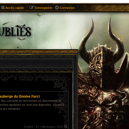
Accès rapide
S’enregistrer
Connexion
'auberge du Gnome Farci
 lieu convivial de rencontres où discussions et
anches rigolades ne sont pas légendes. Ouvert à
us les membres.
(
Sujets :
47 |
Messages :
141)