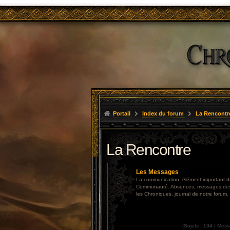
Portail
Index du forum
La Rencontr
La Rencontre
Les Messages
La communication, élément important d
Communauté. Absences, messages des 
les Chroniques, journal de notre forum.
(
Sujets :
194 |
Mess