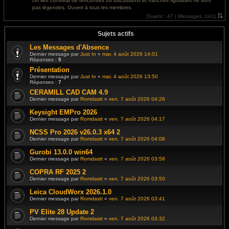
Un lieu convivial de rencontres où discussions et franches rigolades ne sont
e
l
pas légendes. Ouvert à tous les membres.
r
e
m
d
(
Sujets :
47 |
Messages :
141)
e
e
V
s
r
o
s
n
i
Sujets actifs
a
i
r
g
e
l
Les Messages d'Absence
e
r
e
Dernier message par
Just In
«
mar. 4 août 2026 14:01
m
d
Réponses :
5
e
e
s
r
Présentation
s
n
Dernier message par
Just In
«
mar. 4 août 2026 13:50
a
i
Réponses :
7
g
e
e
r
CERAMILL CAD CAM 4.9
m
Dernier message par
Romdastt
«
ven. 7 août 2026 04:26
e
s
s
Keysight EMPro 2026
a
Dernier message par
Romdastt
«
ven. 7 août 2026 04:17
g
e
NCSS Pro 2026 v26.0.3 x64 2
Dernier message par
Romdastt
«
ven. 7 août 2026 04:08
Gurobi 13.0.0 win64
Dernier message par
Romdastt
«
ven. 7 août 2026 03:58
COPRA RF 2025 2
Dernier message par
Romdastt
«
ven. 7 août 2026 03:50
Leica CloudWorx 2026.1.0
Dernier message par
Romdastt
«
ven. 7 août 2026 03:41
PV Elite 28 Update 2
Dernier message par
Romdastt
«
ven. 7 août 2026 03:32