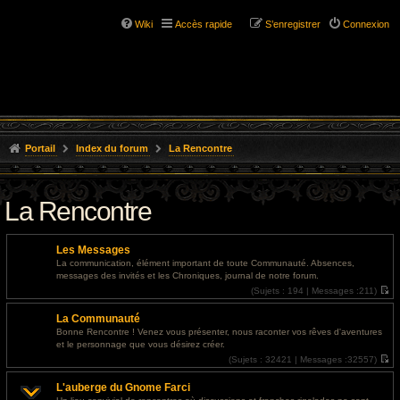
Wiki
Accès rapide
S’enregistrer
Connexion
Portail
Index du forum
La Rencontre
La Rencontre
Les Messages
La communication, élément important de toute Communauté. Absences,
messages des invités et les Chroniques, journal de notre forum.
(
Sujets :
194 |
Messages :
211)
V
o
La Communauté
i
r
Bonne Rencontre ! Venez vous présenter, nous raconter vos rêves d'aventures
l
et le personnage que vous désirez créer.
e
d
(
Sujets :
32421 |
Messages :
32557)
e
V
r
o
L'auberge du Gnome Farci
n
i
i
r