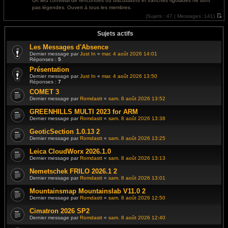
Un lieu convivial de rencontres où discussions et franches rigolades ne sont
e
l
pas légendes. Ouvert à tous les membres.
r
e
m
d
(
Sujets :
47 |
Messages :
141)
e
e
V
s
r
o
s
n
i
Sujets actifs
a
i
r
g
e
l
Les Messages d'Absence
e
r
e
Dernier message par
Just In
«
mar. 4 août 2026 14:01
m
d
Réponses :
5
e
e
s
r
Présentation
s
n
Dernier message par
Just In
«
mar. 4 août 2026 13:50
a
i
Réponses :
7
g
e
e
r
COMET 3
m
Dernier message par
Romdastt
«
sam. 8 août 2026 13:52
e
s
s
GREENHILLS MULTI 2023 for ARM
a
Dernier message par
Romdastt
«
sam. 8 août 2026 13:38
g
e
GeoticSection 1.0.13 2
Dernier message par
Romdastt
«
sam. 8 août 2026 13:25
Leica CloudWorx 2026.1.0
Dernier message par
Romdastt
«
sam. 8 août 2026 13:13
Nemetschek FRILO 2026.1 2
Dernier message par
Romdastt
«
sam. 8 août 2026 13:01
Mountainsmap Mountainslab V11.0 2
Dernier message par
Romdastt
«
sam. 8 août 2026 12:50
Cimatron 2026 SP2
Dernier message par
Romdastt
«
sam. 8 août 2026 12:40