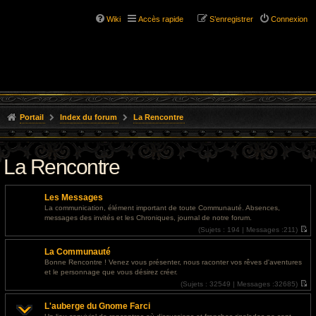
Wiki
Accès rapide
S’enregistrer
Connexion
Portail
Index du forum
La Rencontre
La Rencontre
Les Messages
La communication, élément important de toute Communauté. Absences,
messages des invités et les Chroniques, journal de notre forum.
(
Sujets :
194 |
Messages :
211)
V
o
La Communauté
i
r
Bonne Rencontre ! Venez vous présenter, nous raconter vos rêves d'aventures
l
et le personnage que vous désirez créer.
e
d
(
Sujets :
32549 |
Messages :
32685)
e
V
r
o
L'auberge du Gnome Farci
n
i
i
r