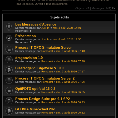
Un lieu convivial de rencontres où discussions et franches rigolades ne sont
e
l
pas légendes. Ouvert à tous les membres.
r
e
m
d
(
Sujets :
47 |
Messages :
141)
e
e
V
s
r
o
s
n
i
Sujets actifs
a
i
r
g
e
l
Les Messages d'Absence
e
r
e
Dernier message par
Just In
«
mar. 4 août 2026 14:01
m
d
Réponses :
5
e
e
s
r
Présentation
s
n
Dernier message par
Just In
«
mar. 4 août 2026 13:50
a
i
Réponses :
7
g
e
e
r
Process IT OPC Simulation Server
m
Dernier message par
Romdastt
«
dim. 9 août 2026 07:40
e
s
s
dragonvision 1.0
a
Dernier message par
Romdastt
«
dim. 9 août 2026 07:28
g
e
Clearedge3d EdgeWise 5.10.0
Dernier message par
Romdastt
«
dim. 9 août 2026 07:17
Process IT OPC Simulation Server 2
Dernier message par
Romdastt
«
dim. 9 août 2026 07:06
OptiFDTD optifdtd 16.0 2
Dernier message par
Romdastt
«
dim. 9 août 2026 06:55
Proteus Design Suite pro 9.1 SP2
Dernier message par
Romdastt
«
dim. 9 août 2026 06:43
GEOVIA MineSched 2026
Dernier message par
Romdastt
«
dim. 9 août 2026 06:32