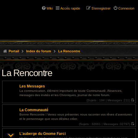
Wiki
Accès rapide
S’enregistrer
Connexion
Portail
Index du forum
La Rencontre
La Rencontre
Les Messages
La communication, élément important de toute Communauté. Absences,
messages des invités et les Chroniques, journal de notre forum.
(
Sujets :
194 |
Messages :
211)
V
o
La Communauté
i
r
Bonne Rencontre ! Venez vous présenter, nous raconter vos rêves d'aventures
l
et le personnage que vous désirez créer.
e
d
(
Sujets :
32661 |
Messages :
32797)
e
V
r
o
L'auberge du Gnome Farci
n
i
i
r