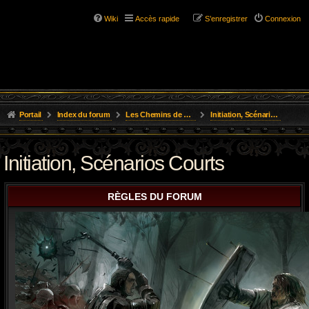
Wiki
Accès rapide
S’enregistrer
Connexion
Portail
Index du forum
Les Chemins de L'Aventure
Initiation, Scénarios Courts
Initiation, Scénarios Courts
RÈGLES DU FORUM