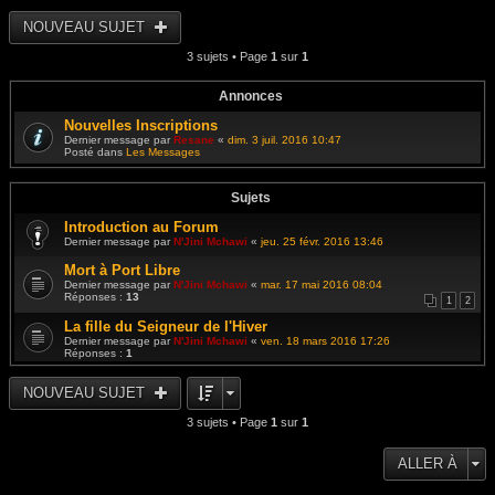
e
e
i
s
r
r
NOUVEAU SUJET
s
n
l
a
i
e
g
e
3 sujets • Page
1
sur
1
d
e
r
e
m
r
e
n
Annonces
s
i
s
e
Nouvelles Inscriptions
a
r
g
Dernier message par
Resane
«
dim. 3 juil. 2016 10:47
m
e
Posté dans
Les Messages
e
s
s
a
Sujets
g
e
Introduction au Forum
Dernier message par
N'Jini Mchawi
«
jeu. 25 févr. 2016 13:46
Mort à Port Libre
Dernier message par
N'Jini Mchawi
«
mar. 17 mai 2016 08:04
Réponses :
13
1
2
La fille du Seigneur de l'Hiver
Dernier message par
N'Jini Mchawi
«
ven. 18 mars 2016 17:26
Réponses :
1
NOUVEAU SUJET
3 sujets • Page
1
sur
1
ALLER À