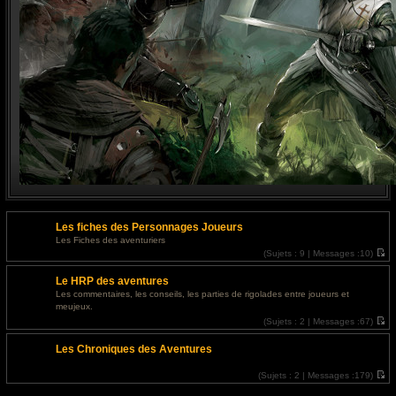
Les fiches des Personnages Joueurs
Les Fiches des aventuriers
(
Sujets :
9 |
Messages :
10)
V
o
Le HRP des aventures
i
r
Les commentaires, les conseils, les parties de rigolades entre joueurs et
l
meujeux.
e
d
(
Sujets :
2 |
Messages :
67)
e
V
r
o
Les Chroniques des Aventures
n
i
i
r
e
l
(
Sujets :
2 |
Messages :
179)
r
e
V
m
d
o