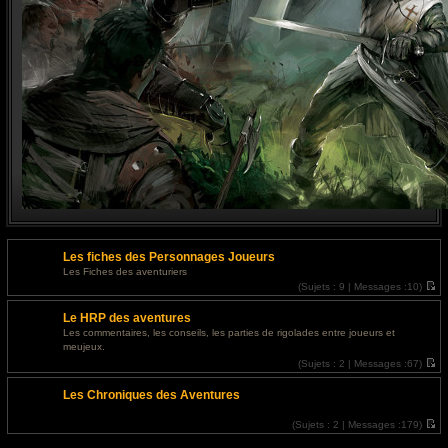
Les fiches des Personnages Joueurs
Les Fiches des aventuriers
(
Sujets :
9 |
Messages :
10)
V
o
Le HRP des aventures
i
r
Les commentaires, les conseils, les parties de rigolades entre joueurs et
l
meujeux.
e
d
(
Sujets :
2 |
Messages :
67)
e
V
r
o
Les Chroniques des Aventures
n
i
i
r
e
l
(
Sujets :
2 |
Messages :
179)
r
e
V
m
d
o