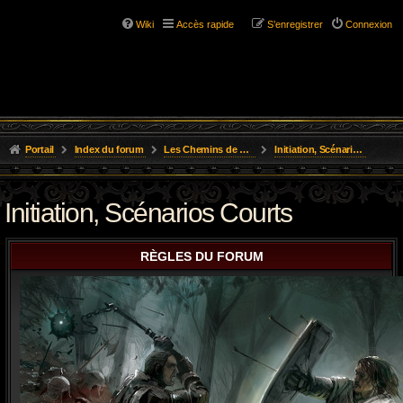
Wiki
Accès rapide
S’enregistrer
Connexion
Portail
Index du forum
Les Chemins de L'Aventure
Initiation, Scénarios Courts
Initiation, Scénarios Courts
RÈGLES DU FORUM