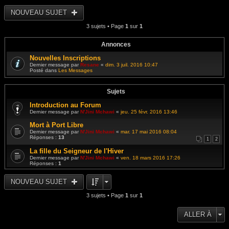
e
e
i
s
r
r
NOUVEAU SUJET
s
n
l
a
i
e
g
e
3 sujets • Page
1
sur
1
d
e
r
e
m
r
e
n
Annonces
s
i
s
e
Nouvelles Inscriptions
a
r
g
Dernier message par
Resane
«
dim. 3 juil. 2016 10:47
m
e
Posté dans
Les Messages
e
s
s
a
Sujets
g
e
Introduction au Forum
Dernier message par
N'Jini Mchawi
«
jeu. 25 févr. 2016 13:46
Mort à Port Libre
Dernier message par
N'Jini Mchawi
«
mar. 17 mai 2016 08:04
Réponses :
13
1
2
La fille du Seigneur de l'Hiver
Dernier message par
N'Jini Mchawi
«
ven. 18 mars 2016 17:26
Réponses :
1
NOUVEAU SUJET
3 sujets • Page
1
sur
1
ALLER À