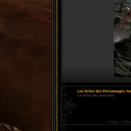
Les fiches des Personnages Jo
Les Fiches des aventuriers
(
Sujets :
9 |
Mes