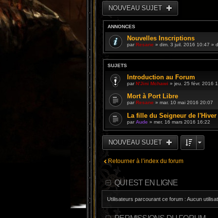
NOUVEAU SUJET
ANNONCES
Nouvelles Inscriptions
par
Resane
» dim. 3 juil. 2016 10:47 »
SUJETS
Introduction au Forum
par
N'Jini Mchawi
» jeu. 25 févr. 2016 
Mort à Port Libre
par
Resane
» mar. 10 mai 2016 20:07
La fille du Seigneur de l'Hiver
par
Aude
» mer. 16 mars 2016 16:22
NOUVEAU SUJET
Retourner à l’index du forum
QUI EST EN LIGNE
Utilisateurs parcourant ce forum : Aucun utilisat