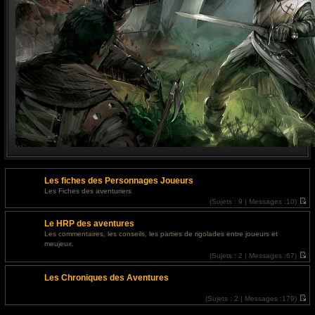
Les fiches des Personnages Joueurs
Les Fiches des aventuriers
(
Sujets :
9 |
Messages :
10)
V
o
Le HRP des aventures
i
r
Les commentaires, les conseils, les parties de rigolades entre joueurs et
l
meujeux.
e
d
(
Sujets :
2 |
Messages :
67)
e
V
r
o
Les Chroniques des Aventures
n
i
i
r
e
l
(
Sujets :
2 |
Messages :
179)
r
e
V
m
d
o