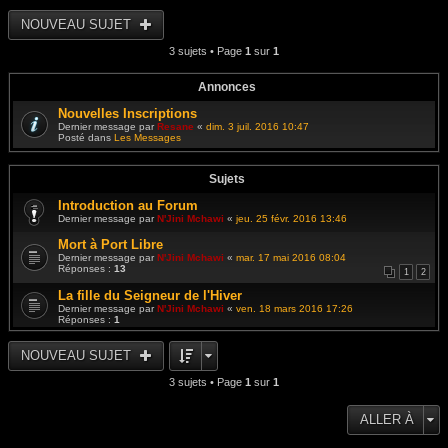
e
e
i
s
r
r
NOUVEAU SUJET
s
n
l
a
i
e
g
e
3 sujets • Page
1
sur
1
d
e
r
e
m
r
e
n
Annonces
s
i
s
e
Nouvelles Inscriptions
a
r
g
Dernier message par
Resane
«
dim. 3 juil. 2016 10:47
m
e
Posté dans
Les Messages
e
s
s
a
Sujets
g
e
Introduction au Forum
Dernier message par
N'Jini Mchawi
«
jeu. 25 févr. 2016 13:46
Mort à Port Libre
Dernier message par
N'Jini Mchawi
«
mar. 17 mai 2016 08:04
Réponses :
13
1
2
La fille du Seigneur de l'Hiver
Dernier message par
N'Jini Mchawi
«
ven. 18 mars 2016 17:26
Réponses :
1
NOUVEAU SUJET
3 sujets • Page
1
sur
1
ALLER À