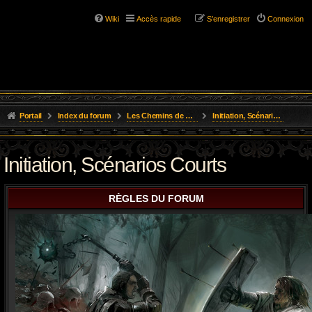
Wiki
Accès rapide
S’enregistrer
Connexion
Portail
Index du forum
Les Chemins de L'Aventure
Initiation, Scénarios Courts
Initiation, Scénarios Courts
RÈGLES DU FORUM