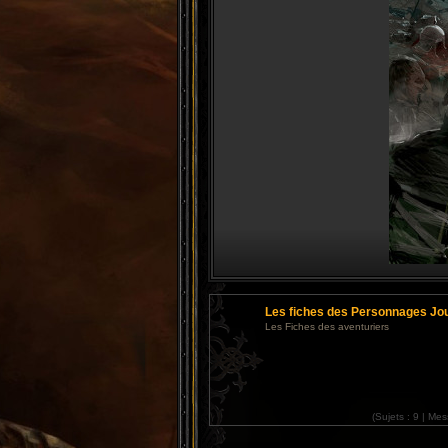
Les fiches des Personnages Jo
Les Fiches des aventuriers
(
Sujets :
9 |
Mes