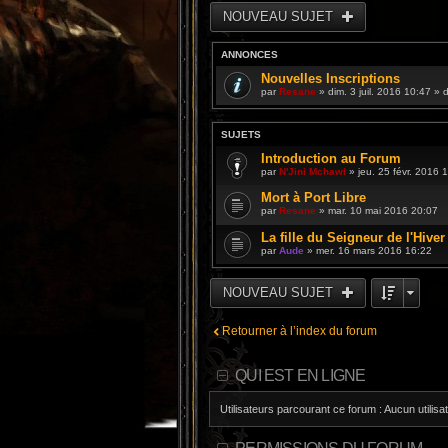
NOUVEAU SUJET
ANNONCES
Nouvelles Inscriptions
par
Resane
» dim. 3 juil. 2016 10:47 »
SUJETS
Introduction au Forum
par
N'Jini Mchawi
» jeu. 25 févr. 2016 
Mort à Port Libre
par
Resane
» mar. 10 mai 2016 20:07
La fille du Seigneur de l'Hiver
par
Aude
» mer. 16 mars 2016 16:22
NOUVEAU SUJET
Retourner à l’index du forum
QUI EST EN LIGNE
Utilisateurs parcourant ce forum : Aucun utilisat