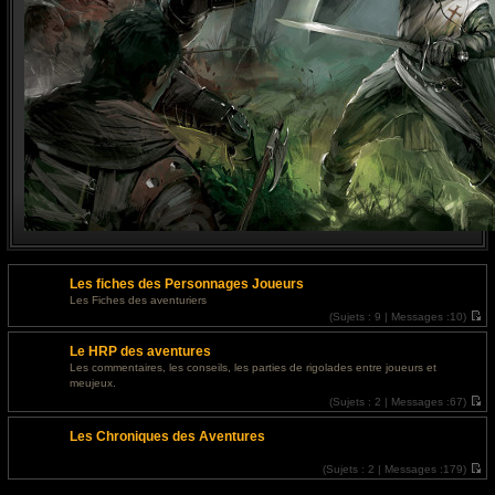
Les fiches des Personnages Joueurs
Les Fiches des aventuriers
(
Sujets :
9 |
Messages :
10)
V
o
Le HRP des aventures
i
r
Les commentaires, les conseils, les parties de rigolades entre joueurs et
l
meujeux.
e
d
(
Sujets :
2 |
Messages :
67)
e
V
r
o
Les Chroniques des Aventures
n
i
i
r
e
l
(
Sujets :
2 |
Messages :
179)
r
e
V
m
d
o