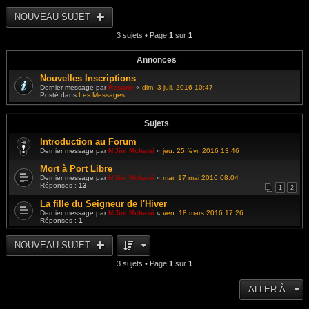
e
e
i
s
r
r
NOUVEAU SUJET
s
n
l
a
i
e
g
e
3 sujets • Page
1
sur
1
d
e
r
e
m
r
e
n
Annonces
s
i
s
e
Nouvelles Inscriptions
a
r
g
Dernier message par
Resane
«
dim. 3 juil. 2016 10:47
m
e
Posté dans
Les Messages
e
s
s
a
Sujets
g
e
Introduction au Forum
Dernier message par
N'Jini Mchawi
«
jeu. 25 févr. 2016 13:46
Mort à Port Libre
Dernier message par
N'Jini Mchawi
«
mar. 17 mai 2016 08:04
Réponses :
13
1
2
La fille du Seigneur de l'Hiver
Dernier message par
N'Jini Mchawi
«
ven. 18 mars 2016 17:26
Réponses :
1
NOUVEAU SUJET
3 sujets • Page
1
sur
1
ALLER À