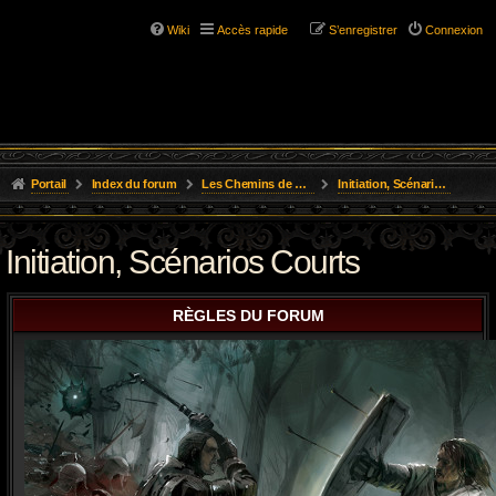
Wiki
Accès rapide
S’enregistrer
Connexion
Portail
Index du forum
Les Chemins de L'Aventure
Initiation, Scénarios Courts
Initiation, Scénarios Courts
RÈGLES DU FORUM