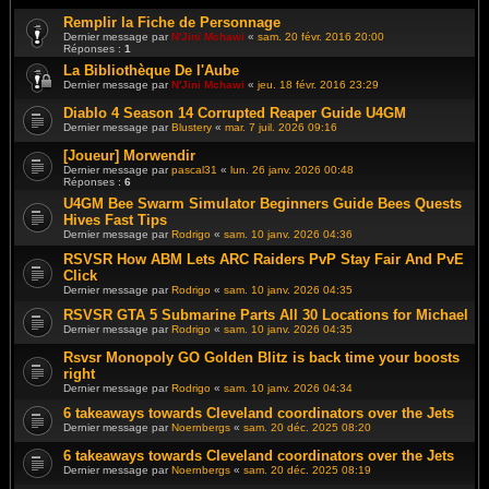
Remplir la Fiche de Personnage
Dernier message par
N'Jini Mchawi
«
sam. 20 févr. 2016 20:00
Réponses :
1
La Bibliothèque De l'Aube
Dernier message par
N'Jini Mchawi
«
jeu. 18 févr. 2016 23:29
Diablo 4 Season 14 Corrupted Reaper Guide U4GM
Dernier message par
Blustery
«
mar. 7 juil. 2026 09:16
[Joueur] Morwendir
Dernier message par
pascal31
«
lun. 26 janv. 2026 00:48
Réponses :
6
U4GM Bee Swarm Simulator Beginners Guide Bees Quests
Hives Fast Tips
Dernier message par
Rodrigo
«
sam. 10 janv. 2026 04:36
RSVSR How ABM Lets ARC Raiders PvP Stay Fair And PvE
Click
Dernier message par
Rodrigo
«
sam. 10 janv. 2026 04:35
RSVSR GTA 5 Submarine Parts All 30 Locations for Michael
Dernier message par
Rodrigo
«
sam. 10 janv. 2026 04:35
Rsvsr Monopoly GO Golden Blitz is back time your boosts
right
Dernier message par
Rodrigo
«
sam. 10 janv. 2026 04:34
6 takeaways towards Cleveland coordinators over the Jets
Dernier message par
Noernbergs
«
sam. 20 déc. 2025 08:20
6 takeaways towards Cleveland coordinators over the Jets
Dernier message par
Noernbergs
«
sam. 20 déc. 2025 08:19