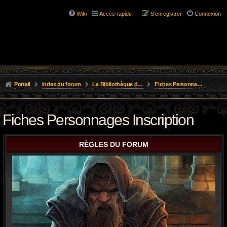
Wiki
Accès rapide
S’enregistrer
Connexion
Portail
Index du forum
La Bibliothèque de l'Aube
Fiches Personnages Inscription
Fiches Personnages Inscription
RÈGLES DU FORUM