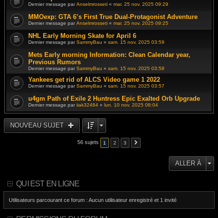
Dernier message par
Anselmrosseti
«
mar. 25 nov. 2025 09:29
MMOexp: GTA 6’s First True Dual-Protagonist Adventure
Dernier message par
Anselmrosseti
«
mar. 25 nov. 2025 09:25
NHL Early Morning Skate for April 6
Dernier message par
SammyBau
«
sam. 15 nov. 2025 03:59
Mets Early morning Information: Clean Calendar year,
Previous Rumors
Dernier message par
SammyBau
«
sam. 15 nov. 2025 03:58
Yankees get rid of ALCS Video game 1 2022
Dernier message par
SammyBau
«
sam. 15 nov. 2025 03:57
u4gm Path of Exile 2 Huntress Epic Exalted Orb Upgrade
Dernier message par
iiak32484
«
lun. 10 nov. 2025 08:04
NOUVEAU SUJET
56 sujets
1
2
3
ALLER À
QUI EST EN LIGNE
Utilisateurs parcourant ce forum : Aucun utilisateur enregistré et 1 invité