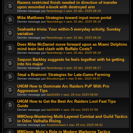
Ravens restricted finish needed in direction of transfer
upon wounded e-book with destroyed arm
Dernier message par
Noernbergs
«
sam. 20 déc. 2025 08:19
Mike Matthews Strategies toward input move portal
Dernier message par
Noernbergs
«
sam. 20 déc. 2025 08:19
Seahawks trivia: Your within-5 everyday activity, Sunday
variation
Dernier message par
Noernbergs
«
sam. 20 déc. 2025 08:18
Does Mike McDaniel move forward upon as Miami Dolphins
mind train last clash with Buffalo Costs?
Dernier message par
Noernbergs
«
sam. 20 déc. 2025 08:18
Saquon Barkley suggests he feels together with he getting
into his major
Dernier message par
Noernbergs
«
sam. 20 déc. 2025 08:17
Steal a Brainrot: Strategies for Late-Game Farming
Dernier message par
Bloodsongan
«
mar. 9 déc. 2025 09:57
U4GM How to Dominate Arc Raiders PvP With Pro
Aggression Tips
Dernier message par
iiak32484
«
sam. 29 nov. 2025 08:00
U4GM How to Get the Best Arc Raiders Loot Fast Tips
Guide
Dernier message par
iiak32484
«
sam. 29 nov. 2025 07:59
MMOexp:Mastering Multi-Layered Combat and Guild Tactics
in Odin: Valhalla Rising
Dernier message par
Anselmrosseti
«
mar. 25 nov. 2025 09:32
MMOexp: Mole’s Role in Modern Warborne Tactics