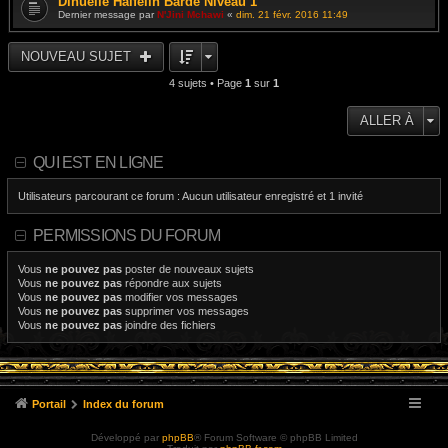
Dinuelle Halfelin Barde Niveau 1
Dernier message par
N'Jini Mchawi
«
dim. 21 févr. 2016 11:49
NOUVEAU SUJET
4 sujets • Page
1
sur
1
ALLER À
QUI EST EN LIGNE
Utilisateurs parcourant ce forum : Aucun utilisateur enregistré et 1 invité
PERMISSIONS DU FORUM
Vous
ne pouvez pas
poster de nouveaux sujets
Vous
ne pouvez pas
répondre aux sujets
Vous
ne pouvez pas
modifier vos messages
Vous
ne pouvez pas
supprimer vos messages
Vous
ne pouvez pas
joindre des fichiers
Portail
Index du forum
Développé par
phpBB
® Forum Software © phpBB Limited