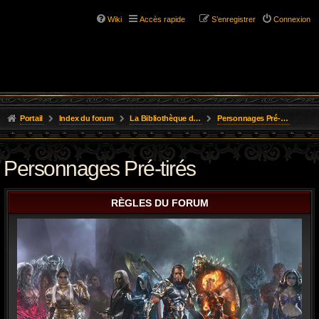
Wiki
Accès rapide
S’enregistrer
Connexion
Portail
Index du forum
La Bibliothèque de l'Aube
Personnages Pré-tirés
Personnages Pré-tirés
RÈGLES DU FORUM