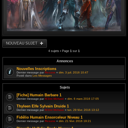
NOUVEAU SUJET
4 sujets • Page
1
sur
1
Annonces
Nouvelles Inscriptions
Dernier message par
Resane
«
dim. 3 juil. 2016 10:47
Posté dans
Les Messages
Sujets
[Fiche] Humain Barbare 1
Dernier message par
N'Jini Mchawi
«
dim. 6 mars 2016 17:05
Thyleen Elfe Sylvain Druide 1
Dernier message par
N'Jini Mchawi
«
lun. 29 févr. 2016 13:12
Fidélio Humain Ensorceleur Niveau 1
Dernier message par
Resane
«
dim. 21 févr. 2016 19:21