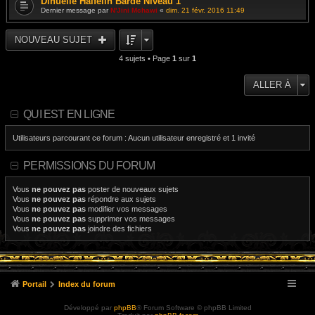
Dinuelle Halfelin Barde Niveau 1
Dernier message par
N'Jini Mchawi
«
dim. 21 févr. 2016 11:49
NOUVEAU SUJET
4 sujets • Page
1
sur
1
ALLER À
QUI EST EN LIGNE
Utilisateurs parcourant ce forum : Aucun utilisateur enregistré et 1 invité
PERMISSIONS DU FORUM
Vous
ne pouvez pas
poster de nouveaux sujets
Vous
ne pouvez pas
répondre aux sujets
Vous
ne pouvez pas
modifier vos messages
Vous
ne pouvez pas
supprimer vos messages
Vous
ne pouvez pas
joindre des fichiers
Portail
Index du forum
Développé par
phpBB
® Forum Software © phpBB Limited