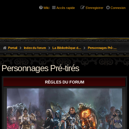
Wiki
Accès rapide
S’enregistrer
Connexion
Portail
Index du forum
La Bibliothèque de l'Aube
Personnages Pré-tirés
Personnages Pré-tirés
RÈGLES DU FORUM