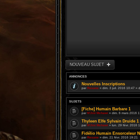
NOUVEAU SUJET
ANNONCES
Nouvelles Inscriptions
par
Resane
» dim. 3 juil. 2016 10:47 »
SUJETS
[Fiche] Humain Barbare 1
par
N'Jini Mchawi
» dim. 6 mars 2016 1
Thyleen Elfe Sylvain Druide 1
par
N'Jini Mchawi
» lun. 29 févr. 2016 
Fidélio Humain Ensorceleur N
par
Resane
» dim. 21 févr. 2016 19:21