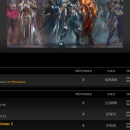
RÉPONSES
VUES
D
pa
0
925404
di
 dans
Les Messages
RÉPONSES
VUES
D
pa
0
113695
di
7:05
pa
0
37972
lu
13:12
iveau 1
pa
0
37616
di