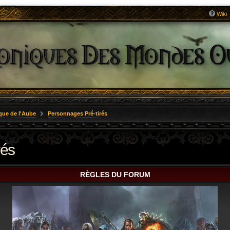
Wiki
que de l'Aube
Personnages Pré-tirés
rés
RÈGLES DU FORUM