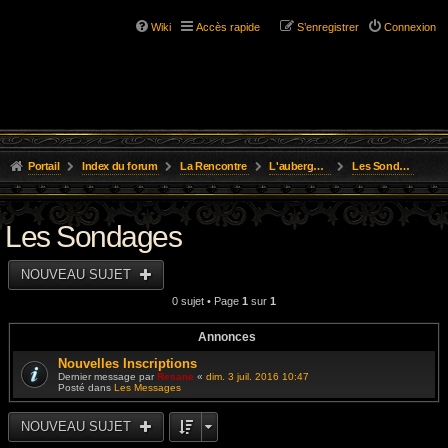
Wiki
Accès rapide
S’enregistrer
Connexion
Portail
Index du forum
La Rencontre
L'auberge du Gnome Farci
Les Sondages
Les Sondages
NOUVEAU SUJET
0 sujet • Page
1
sur
1
Annonces
Nouvelles Inscriptions
Dernier message par
Resane
«
dim. 3 juil. 2016 10:47
Posté dans
Les Messages
NOUVEAU SUJET