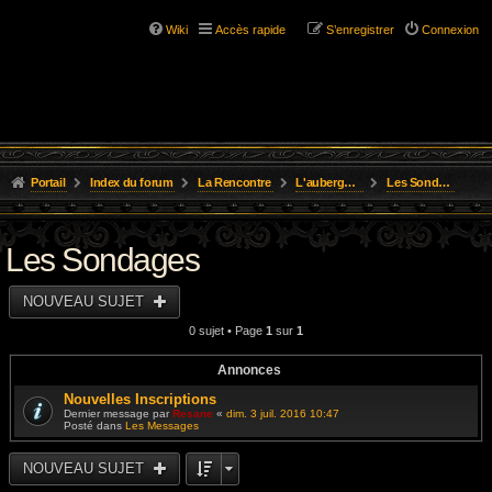
Wiki
Accès rapide
S’enregistrer
Connexion
Portail
Index du forum
La Rencontre
L'auberge du Gnome Farci
Les Sondages
Les Sondages
NOUVEAU SUJET
0 sujet • Page
1
sur
1
Annonces
Nouvelles Inscriptions
Dernier message par
Resane
«
dim. 3 juil. 2016 10:47
Posté dans
Les Messages
NOUVEAU SUJET