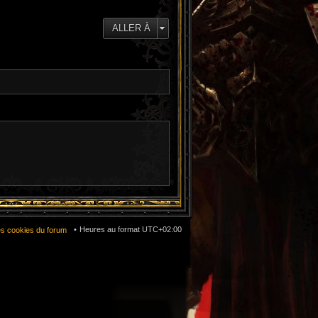
e
d
e
ALLER À
r
n
i
e
r
m
e
s
s
a
g
e
Heures au format
UTC+02:00
es cookies du forum