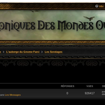
Wiki
e
L'auberge du Gnome Farci
Les Sondages
RÉPONSES
VUES
D
pa
0
926417
di
 dans
Les Messages