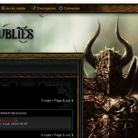
Accès rapide
S’enregistrer
Connexion
0 sujet • Page
1
sur
1
ERNIER MESSAGE
r
Resane
V
m. 3 juil. 2016 10:47
o
i
r
0 sujet • Page
1
sur
1
l