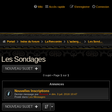
Wiki
Accès rapide
S’enregistrer
Connexion
Portail
Index du forum
La Rencontre
L'auberge du Gnome Farci
Les Sondages
Les Sondages
NOUVEAU SUJET
0 sujet • Page
1
sur
1
Annonces
Nouvelles Inscriptions
Dernier message par
Resane
«
dim. 3 juil. 2016 10:47
Posté dans
Les Messages
NOUVEAU SUJET