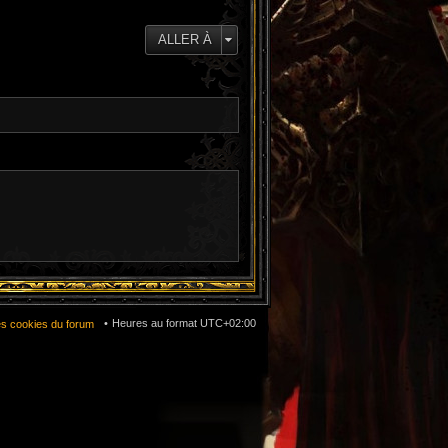
e
d
e
ALLER À
r
n
i
e
r
m
e
s
s
a
g
e
Heures au format
UTC+02:00
es cookies du forum