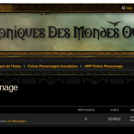
Wiki
que de l'Aube
Fiches Personnages Inscription
HRP Fiches Personnage
nnage
RÉPONSES
VUES
D
pa
0
924802
di
 dans
Les Messages