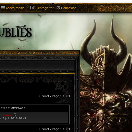
Accès rapide
S’enregistrer
Connexion
0 sujet • Page
1
sur
1
ERNIER MESSAGE
r
Resane
V
m. 3 juil. 2016 10:47
o
i
r
0 sujet • Page
1
sur
1
l