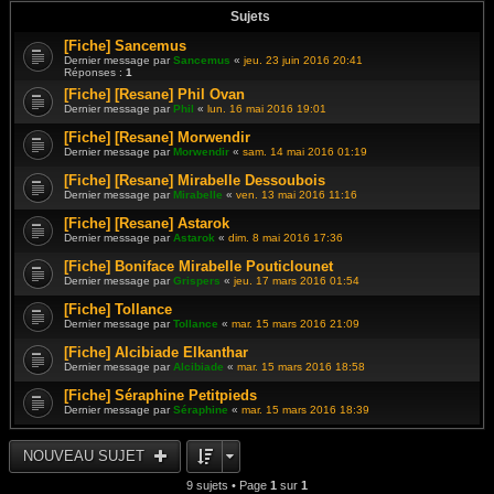
Sujets
[Fiche] Sancemus
Dernier message par
Sancemus
«
jeu. 23 juin 2016 20:41
Réponses :
1
[Fiche] [Resane] Phil Ovan
Dernier message par
Phil
«
lun. 16 mai 2016 19:01
[Fiche] [Resane] Morwendir
Dernier message par
Morwendir
«
sam. 14 mai 2016 01:19
[Fiche] [Resane] Mirabelle Dessoubois
Dernier message par
Mirabelle
«
ven. 13 mai 2016 11:16
[Fiche] [Resane] Astarok
Dernier message par
Astarok
«
dim. 8 mai 2016 17:36
[Fiche] Boniface Mirabelle Pouticlounet
Dernier message par
Grispers
«
jeu. 17 mars 2016 01:54
[Fiche] Tollance
Dernier message par
Tollance
«
mar. 15 mars 2016 21:09
[Fiche] Alcibiade Elkanthar
Dernier message par
Alcibiade
«
mar. 15 mars 2016 18:58
[Fiche] Séraphine Petitpieds
Dernier message par
Séraphine
«
mar. 15 mars 2016 18:39
NOUVEAU SUJET
9 sujets • Page
1
sur
1