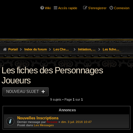
Wiki
Accès rapide
S’enregistrer
Connexion
Portail
Index du forum
Les Chemins de L'Aventure
Initiation, Scénarios Courts
Les fiches des Personnages Joueurs
Les fiches des Personnages
Joueurs
NOUVEAU SUJET
9 sujets • Page
1
sur
1
Annonces
Nouvelles Inscriptions
Dernier message par
Resane
«
dim. 3 juil. 2016 10:47
Posté dans
Les Messages