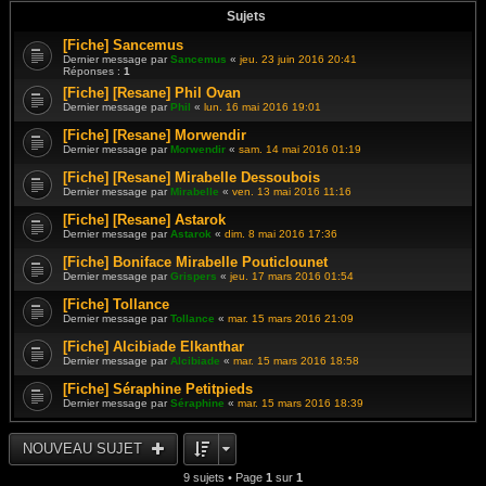
Sujets
[Fiche] Sancemus
Dernier message par
Sancemus
«
jeu. 23 juin 2016 20:41
Réponses :
1
[Fiche] [Resane] Phil Ovan
Dernier message par
Phil
«
lun. 16 mai 2016 19:01
[Fiche] [Resane] Morwendir
Dernier message par
Morwendir
«
sam. 14 mai 2016 01:19
[Fiche] [Resane] Mirabelle Dessoubois
Dernier message par
Mirabelle
«
ven. 13 mai 2016 11:16
[Fiche] [Resane] Astarok
Dernier message par
Astarok
«
dim. 8 mai 2016 17:36
[Fiche] Boniface Mirabelle Pouticlounet
Dernier message par
Grispers
«
jeu. 17 mars 2016 01:54
[Fiche] Tollance
Dernier message par
Tollance
«
mar. 15 mars 2016 21:09
[Fiche] Alcibiade Elkanthar
Dernier message par
Alcibiade
«
mar. 15 mars 2016 18:58
[Fiche] Séraphine Petitpieds
Dernier message par
Séraphine
«
mar. 15 mars 2016 18:39
NOUVEAU SUJET
9 sujets • Page
1
sur
1