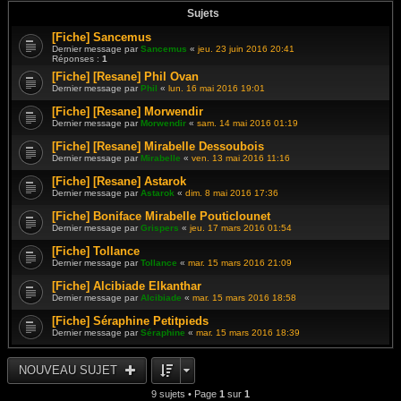
Sujets
[Fiche] Sancemus
Dernier message par
Sancemus
«
jeu. 23 juin 2016 20:41
Réponses :
1
[Fiche] [Resane] Phil Ovan
Dernier message par
Phil
«
lun. 16 mai 2016 19:01
[Fiche] [Resane] Morwendir
Dernier message par
Morwendir
«
sam. 14 mai 2016 01:19
[Fiche] [Resane] Mirabelle Dessoubois
Dernier message par
Mirabelle
«
ven. 13 mai 2016 11:16
[Fiche] [Resane] Astarok
Dernier message par
Astarok
«
dim. 8 mai 2016 17:36
[Fiche] Boniface Mirabelle Pouticlounet
Dernier message par
Grispers
«
jeu. 17 mars 2016 01:54
[Fiche] Tollance
Dernier message par
Tollance
«
mar. 15 mars 2016 21:09
[Fiche] Alcibiade Elkanthar
Dernier message par
Alcibiade
«
mar. 15 mars 2016 18:58
[Fiche] Séraphine Petitpieds
Dernier message par
Séraphine
«
mar. 15 mars 2016 18:39
NOUVEAU SUJET
9 sujets • Page
1
sur
1