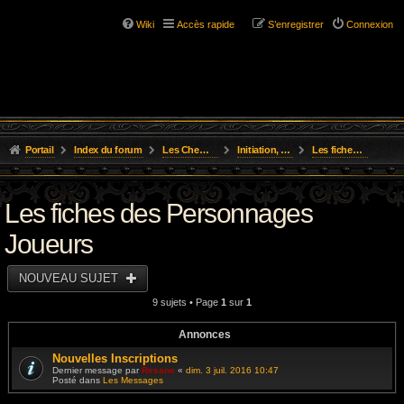
Wiki
Accès rapide
S’enregistrer
Connexion
Portail
Index du forum
Les Chemins de L'Aventure
Initiation, Scénarios Courts
Les fiches des Personnages Joueurs
Les fiches des Personnages
Joueurs
NOUVEAU SUJET
9 sujets • Page
1
sur
1
Annonces
Nouvelles Inscriptions
Dernier message par
Resane
«
dim. 3 juil. 2016 10:47
Posté dans
Les Messages