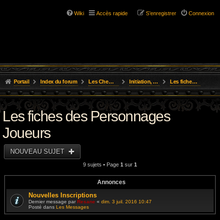
Wiki
Accès rapide
S’enregistrer
Connexion
Portail
Index du forum
Les Chemins de L'Aventure
Initiation, Scénarios Courts
Les fiches des Personnages Joueurs
Les fiches des Personnages
Joueurs
NOUVEAU SUJET
9 sujets • Page
1
sur
1
Annonces
Nouvelles Inscriptions
Dernier message par
Resane
«
dim. 3 juil. 2016 10:47
Posté dans
Les Messages