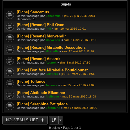
Sujets
[Fiche] Sancemus
Dernier message par
Sancemus
«
jeu. 23 juin 2016 20:41
Réponses :
1
[Fiche] [Resane] Phil Ovan
Dernier message par
Phil
«
lun. 16 mai 2016 19:01
[Fiche] [Resane] Morwendir
Dernier message par
Morwendir
«
sam. 14 mai 2016 01:19
[Fiche] [Resane] Mirabelle Dessoubois
Dernier message par
Mirabelle
«
ven. 13 mai 2016 11:16
[Fiche] [Resane] Astarok
Dernier message par
Astarok
«
dim. 8 mai 2016 17:36
[Fiche] Boniface Mirabelle Pouticlounet
Dernier message par
Grispers
«
jeu. 17 mars 2016 01:54
[Fiche] Tollance
Dernier message par
Tollance
«
mar. 15 mars 2016 21:09
[Fiche] Alcibiade Elkanthar
Dernier message par
Alcibiade
«
mar. 15 mars 2016 18:58
[Fiche] Séraphine Petitpieds
Dernier message par
Séraphine
«
mar. 15 mars 2016 18:39
NOUVEAU SUJET
9 sujets • Page
1
sur
1