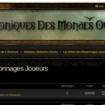
Wiki
 de L'Aventure
Initiation, Scénarios Courts
Les fiches des Personnages Joue
sonnages Joueurs
RÉPONSES
VUES
D
pa
0
926458
di
 dans
Les Messages
RÉPONSES
VUES
D