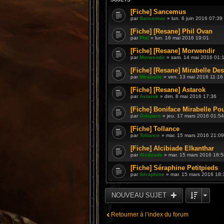
[Fiche] Sancemus
par
Sancemus
» lun. 6 juin 2016 07:39
[Fiche] [Resane] Phil Ovan
par
Phil
» lun. 16 mai 2016 19:01
[Fiche] [Resane] Morwendir
par
Morwendir
» sam. 14 mai 2016 01:
[Fiche] [Resane] Mirabelle De
par
Mirabelle
» ven. 13 mai 2016 11:16
[Fiche] [Resane] Astarok
par
Astarok
» dim. 8 mai 2016 17:36
[Fiche] Boniface Mirabelle Po
par
Grispers
» jeu. 17 mars 2016 01:54
[Fiche] Tollance
par
Tollance
» mar. 15 mars 2016 21:09
[Fiche] Alcibiade Elkanthar
par
Alcibiade
» mar. 15 mars 2016 18:5
[Fiche] Séraphine Petitpieds
par
Séraphine
» mar. 15 mars 2016 18:
NOUVEAU SUJET
Retourner à l’index du forum