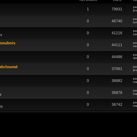
pa
1
79931
je
pa
0
46740
lu
pa
0
41216
sa
19
ssoubois
pa
0
44111
ve
pa
0
44486
di
uticlounet
pa
0
37061
je
pa
0
36882
ma
pa
0
36878
ma
8
pa
0
36742
ma
39