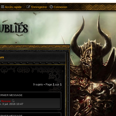
Accès rapide
S’enregistrer
Connexion
urs
9 sujets • Page
1
sur
1
ERNIER MESSAGE
r
Resane
V
m. 3 juil. 2016 10:47
o
i
r
l
ERNIER MESSAGE