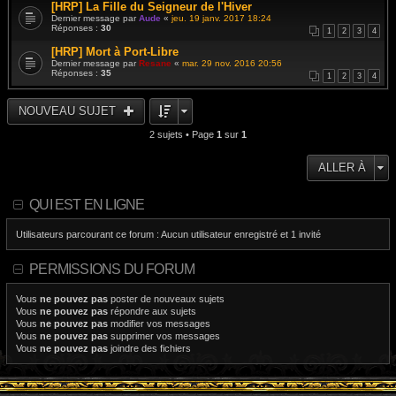
[HRP] La Fille du Seigneur de l'Hiver
Dernier message par
Aude
«
jeu. 19 janv. 2017 18:24
Réponses :
30
1
2
3
4
[HRP] Mort à Port-Libre
Dernier message par
Resane
«
mar. 29 nov. 2016 20:56
Réponses :
35
1
2
3
4
NOUVEAU SUJET
2 sujets • Page
1
sur
1
ALLER À
QUI EST EN LIGNE
Utilisateurs parcourant ce forum : Aucun utilisateur enregistré et 1 invité
PERMISSIONS DU FORUM
Vous
ne pouvez pas
poster de nouveaux sujets
Vous
ne pouvez pas
répondre aux sujets
Vous
ne pouvez pas
modifier vos messages
Vous
ne pouvez pas
supprimer vos messages
Vous
ne pouvez pas
joindre des fichiers