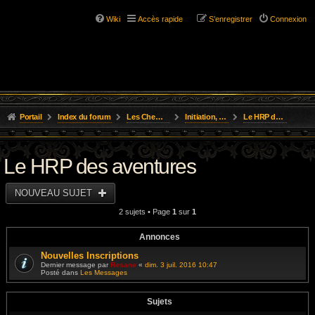
Wiki
Accès rapide
S’enregistrer
Connexion
Portail
Index du forum
Les Chemins de L'Aventure
Initiation, Scénarios Courts
Le HRP des aventures
Le HRP des aventures
NOUVEAU SUJET
2 sujets • Page
1
sur
1
Annonces
Nouvelles Inscriptions
Dernier message par
Resane
«
dim. 3 juil. 2016 10:47
Posté dans
Les Messages
Sujets