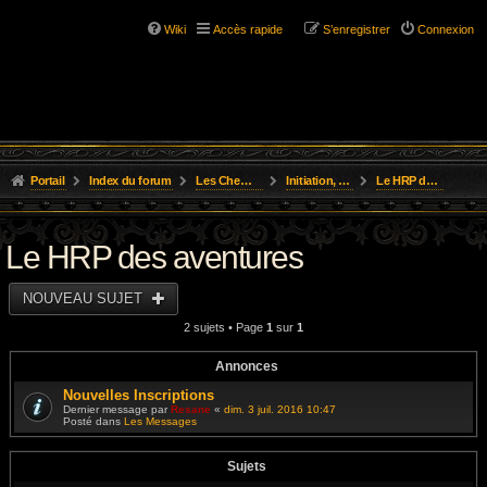
Wiki
Accès rapide
S’enregistrer
Connexion
Portail
Index du forum
Les Chemins de L'Aventure
Initiation, Scénarios Courts
Le HRP des aventures
Le HRP des aventures
NOUVEAU SUJET
2 sujets • Page
1
sur
1
Annonces
Nouvelles Inscriptions
Dernier message par
Resane
«
dim. 3 juil. 2016 10:47
Posté dans
Les Messages
Sujets