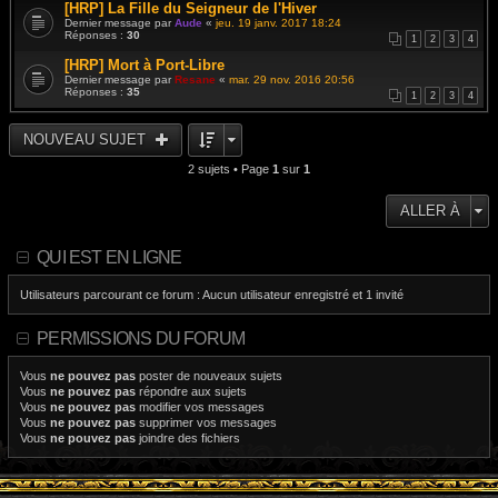
[HRP] La Fille du Seigneur de l'Hiver
Dernier message par
Aude
«
jeu. 19 janv. 2017 18:24
Réponses :
30
1
2
3
4
[HRP] Mort à Port-Libre
Dernier message par
Resane
«
mar. 29 nov. 2016 20:56
Réponses :
35
1
2
3
4
NOUVEAU SUJET
2 sujets • Page
1
sur
1
ALLER À
QUI EST EN LIGNE
Utilisateurs parcourant ce forum : Aucun utilisateur enregistré et 1 invité
PERMISSIONS DU FORUM
Vous
ne pouvez pas
poster de nouveaux sujets
Vous
ne pouvez pas
répondre aux sujets
Vous
ne pouvez pas
modifier vos messages
Vous
ne pouvez pas
supprimer vos messages
Vous
ne pouvez pas
joindre des fichiers