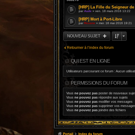
[HRP] La Fille du Seigneur de 
par
Aude
» ven. 18 mars 2016 13:22
[HRP] Mort à Port-Libre
par
Resane
» mer. 18 mai 2016 19:21
NOUVEAU SUJET
Retourner à l’index du forum
QUI EST EN LIGNE
Utilisateurs parcourant ce forum : Aucun utilisat
PERMISSIONS DU FORUM
Vous
ne pouvez pas
poster de nouveaux suje
Vous
ne pouvez pas
répondre aux sujets
Vous
ne pouvez pas
modifier vos messages
Vous
ne pouvez pas
supprimer vos message
Vous
ne pouvez pas
joindre des fichiers
Portail
Index du forum