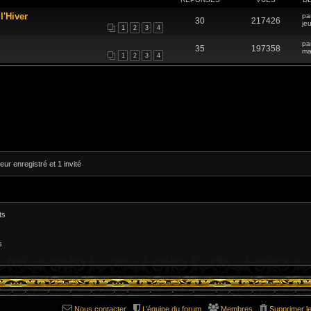
l'Hiver
pa
30
217426
je
1
2
3
4
pa
35
197358
ma
1
2
3
4
eur enregistré et 1 invité
ts
s
Nous contacter
L’équipe du forum
Membres
Supprimer l