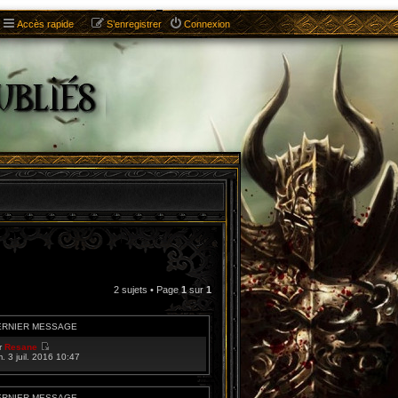
Accès rapide
S’enregistrer
Connexion
2 sujets • Page
1
sur
1
ERNIER MESSAGE
r
Resane
V
m. 3 juil. 2016 10:47
o
i
r
l
ERNIER MESSAGE