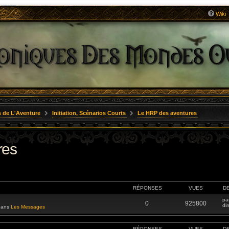
Wiki
 de L'Aventure
Initiation, Scénarios Courts
Le HRP des aventures
res
RÉPONSES
VUES
D
pa
0
925800
di
 dans
Les Messages
RÉPONSES
VUES
D