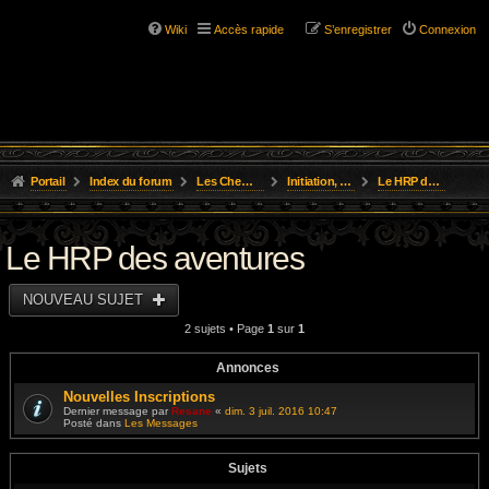
Wiki
Accès rapide
S’enregistrer
Connexion
Portail
Index du forum
Les Chemins de L'Aventure
Initiation, Scénarios Courts
Le HRP des aventures
Le HRP des aventures
NOUVEAU SUJET
2 sujets • Page
1
sur
1
Annonces
Nouvelles Inscriptions
Dernier message par
Resane
«
dim. 3 juil. 2016 10:47
Posté dans
Les Messages
Sujets