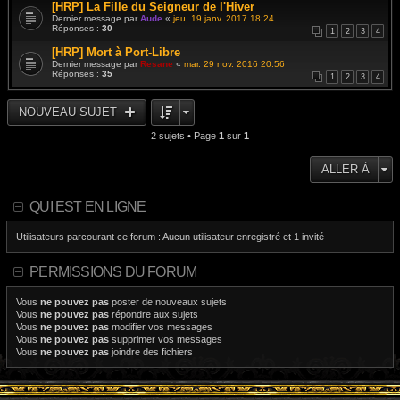
[HRP] La Fille du Seigneur de l'Hiver
Dernier message par
Aude
«
jeu. 19 janv. 2017 18:24
Réponses :
30
1
2
3
4
[HRP] Mort à Port-Libre
Dernier message par
Resane
«
mar. 29 nov. 2016 20:56
Réponses :
35
1
2
3
4
NOUVEAU SUJET
2 sujets • Page
1
sur
1
ALLER À
QUI EST EN LIGNE
Utilisateurs parcourant ce forum : Aucun utilisateur enregistré et 1 invité
PERMISSIONS DU FORUM
Vous
ne pouvez pas
poster de nouveaux sujets
Vous
ne pouvez pas
répondre aux sujets
Vous
ne pouvez pas
modifier vos messages
Vous
ne pouvez pas
supprimer vos messages
Vous
ne pouvez pas
joindre des fichiers