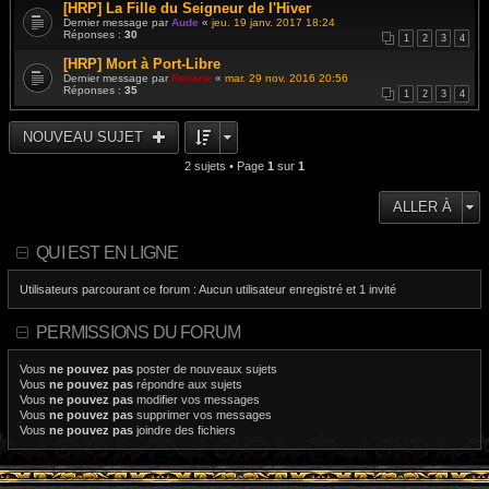
[HRP] La Fille du Seigneur de l'Hiver
Dernier message par
Aude
«
jeu. 19 janv. 2017 18:24
Réponses :
30
1
2
3
4
[HRP] Mort à Port-Libre
Dernier message par
Resane
«
mar. 29 nov. 2016 20:56
Réponses :
35
1
2
3
4
NOUVEAU SUJET
2 sujets • Page
1
sur
1
ALLER À
QUI EST EN LIGNE
Utilisateurs parcourant ce forum : Aucun utilisateur enregistré et 1 invité
PERMISSIONS DU FORUM
Vous
ne pouvez pas
poster de nouveaux sujets
Vous
ne pouvez pas
répondre aux sujets
Vous
ne pouvez pas
modifier vos messages
Vous
ne pouvez pas
supprimer vos messages
Vous
ne pouvez pas
joindre des fichiers