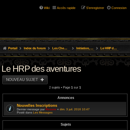
Wiki
Accès rapide
S’enregistrer
Connexion
Portail
Index du forum
Les Chemins de L'Aventure
Initiation, Scénarios Courts
Le HRP des aventures
Le HRP des aventures
NOUVEAU SUJET
2 sujets • Page
1
sur
1
Annonces
Nouvelles Inscriptions
Dernier message par
Resane
«
dim. 3 juil. 2016 10:47
Posté dans
Les Messages
Sujets